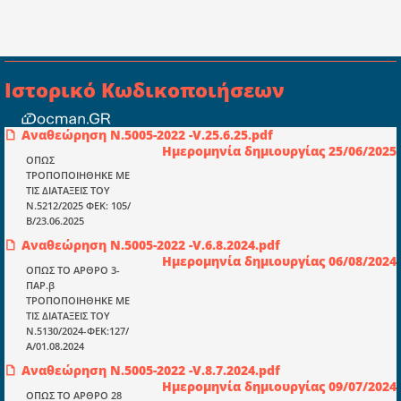
Ιστορικό Κωδικοποιήσεων
Αναθεώρηση Ν.5005-2022 -V.25.6.25.pdf
Συμβουλευτική ελεγκτική ιδιωτική
Ημερομηνία δημιουργίας 25/06/2025
κεφαλαιουχική εταιρεία Ι.Κ.Ε
ΟΠΩΣ
ΤΡΟΠΟΠΟΙΗΘΗΚΕ ΜΕ
ΤΗΛ: 698 18 25 733
ΤΙΣ ΔΙΑΤΑΞΕΙΣ ΤΟΥ
ΤΗΛ: 698 18 25 732
Ν.5212/2025 ΦΕΚ: 105/
mydocmangr@gmail.com
Β/23.06.2025
Docman.gr
Αναθεώρηση Ν.5005-2022 -V.6.8.2024.pdf
Ημερομηνία δημιουργίας 06/08/2024
ΟΠΩΣ ΤΟ ΑΡΘΡΟ 3-
ΠΑΡ.β
Ποιοί είμαστε;
ΤΡΟΠΟΠΟΙΗΘΗΚΕ ΜΕ
Μια πολυετής εθελοντική προσπάθεια που
ΤΙΣ ΔΙΑΤΑΞΕΙΣ ΤΟΥ
μετατράπηκε σε επιχειρηματική οντότητα και φιλοδοξεί να συμβάλλει
Ν.5130/2024-ΦΕΚ:127/
στην διάδοση της γνώσης.
Α/01.08.2024
Αναθεώρηση Ν.5005-2022 -V.8.7.2024.pdf
Ημερομηνία δημιουργίας 09/07/2024
ΟΠΩΣ ΤΟ ΑΡΘΡΟ 28