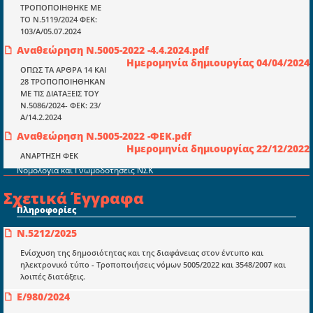
ΤΡΟΠΟΠΟΙΗΘΗΚΕ ΜΕ
ΤΟ Ν.5119/2024 ΦΕΚ:
103/Α/05.07.2024
Ενότητες
Αναθεώρηση Ν.5005-2022 -4.4.2024.pdf
Επικαιρότητα
Ημερομηνία δημιουργίας 04/04/2024
ΟΠΩΣ ΤΑ ΑΡΘΡΑ 14 ΚΑΙ
E-book
28 ΤΡΟΠΟΠΟΙΗΘΗΚΑΝ
ΜΕ ΤΙΣ ΔΙΑΤΑΞΕΙΣ ΤΟΥ
Οδηγοί εκκαθάρισης
Ν.5086/2024- ΦΕΚ: 23/
Α/14.2.2024
Νόμοι και προεδρικά διατάγματα
Αναθεώρηση Ν.5005-2022 -ΦΕΚ.pdf
Υπουργικές αποφάσεις
Ημερομηνία δημιουργίας 22/12/2022
ΑΝΑΡΤΗΣΗ ΦΕΚ
Νομολογία και Γνωμοδοτήσεις ΝΣΚ
Σχετικά Έγγραφα
Πληροφορίες
Είσοδος
Ν.5212/2025
Ενίσχυση της δημοσιότητας και της διαφάνειας στον έντυπο και
Εγγραφή
ηλεκτρονικό τύπο - Τροποποιήσεις νόμων 5005/2022 και 3548/2007 και
Οδηγίες Εγγραφής
λοιπές διατάξεις.
E/980/2024
Βοηθός Αναζήτησης