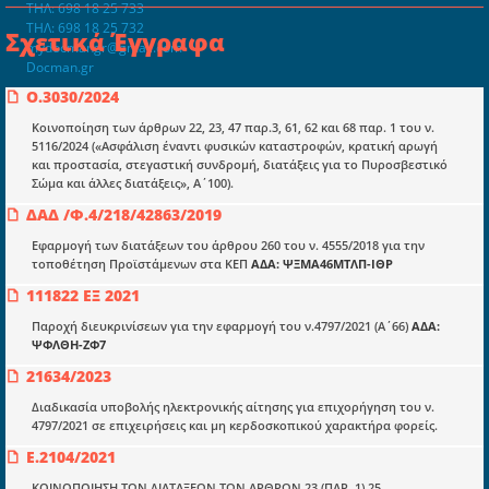
ΤΗΛ: 698 18 25 733
ΤΗΛ: 698 18 25 732
Σχετικά Έγγραφα
mydocmangr@gmail.com
Docman.gr
Ο.3030/2024
Κοινοποίηση των άρθρων 22, 23, 47 παρ.3, 61, 62 και 68 παρ. 1 του ν.
Ποιοί είμαστε;
5116/2024 («Ασφάλιση έναντι φυσικών καταστροφών, κρατική αρωγή
Μια πολυετής εθελοντική προσπάθεια που
και προστασία, στεγαστική συνδρομή, διατάξεις για το Πυροσβεστικό
μετατράπηκε σε επιχειρηματική οντότητα και φιλοδοξεί να συμβάλλει
Σώμα και άλλες διατάξεις», Α΄100).
στην διάδοση της γνώσης.
ΔΑΔ /Φ.4/218/42863/2019
Εφαρμογή των διατάξεων του άρθρου 260 του ν. 4555/2018 για την
τοποθέτηση Προϊστάμενων στα ΚΕΠ
ΑΔΑ: ΨΞΜΑ46ΜΤΛΠ-ΙΘΡ
111822 ΕΞ 2021
Ενότητες
Παροχή διευκρινίσεων για την εφαρμογή του ν.4797/2021 (Α΄66)
ΑΔΑ:
ΨΦΛΘΗ-ΖΦ7
Επικαιρότητα
21634/2023
E-book
Διαδικασία υποβολής ηλεκτρονικής αίτησης για επιχορήγηση του ν.
4797/2021 σε επιχειρήσεις και μη κερδοσκοπικού χαρακτήρα φορείς.
Οδηγοί εκκαθάρισης
Ε.2104/2021
Νόμοι και προεδρικά διατάγματα
ΚΟΙΝΟΠΟΙΗΣΗ ΤΩΝ ΔΙΑΤΑΞΕΩΝ ΤΩΝ ΑΡΘΡΩΝ 23 (ΠΑΡ. 1),25,