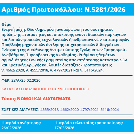
Αριθμός Πρωτοκόλλου: Ν.5281/2026
Θέμα:
Ενεργή μάχη: Ολοκληρωμένη αναμόρφωση του συστήματος
πρόληψης, ετοιμότητας και απόκρισης έναντι δασικών πυρκαγιών
και λοιπών φυσικών, τεχνολογικών ή ανθρωπογενών καταστροφών -
Πρόβλεψη μηχανισμών άντλησης επιχειρησιακών διδαγμάτων -
Ενίσχυση της Διεύθυνσης Αντιμετώπισης Εγκλημάτων Εμπρησμού -
Αναβάθμιση Πυροσβεστικής Ακαδημίας - Ρυθμίσεις θεμάτων
αρμοδιότητας Γενικής Γραμματείας Αποκατάστασης Καταστροφών
και Κρατικής Αρωγής και λοιπές διατάξεις - Τροποποιήσεις
ν. 4662/2020, ν. 4555/2018, ν. 4797/2021 και ν. 5116/2024.
ΦΕΚ: 28/Α/25.02.2026
ΚΑΤΑΣΤΑΣΗ ΚΩΔΙΚΟΠΟΙΗΣΗΣ :
ΨΗΦΙΟΠΟΙΗΣΗ
Τύπος: ΝΟΜΟΙ ΚΑΙ ΔΙΑΤΑΓΜΑΤΑ
ΣΧΕΤΙΚΕΣ ΔΙΑΤΑΞΕΙΣ:
4555/2018
,
4662/2020
,
4797/2021
,
5116/2024
Ημερ/νία ανάρτησης:
Ημερ/νία τελευταίας τροποποίησης:
26/02/2026
17/03/2026