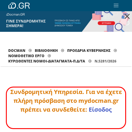
×
DOCMAN
ΒΙΒΛΙΟΘΗΚΗ
ΠΡΟΕΔΡΙΑ ΚΥΒΕΡΝΗΣΗΣ
ΝΟΜΟΘΕΤΙΚΟ ΕΡΓΟ
ΚΥΡΩΘΈΝΤΕΣ ΝΌΜΟΙ-ΔΙΑΤΆΓΜΑΤΑ-Π.Δ/ΤΑ
Ν.5281/2026
Συνδρομητική Υπηρεσία. Για να έχετε
πλήρη πρόσβαση στο mydocman.gr
πρέπει να συνδεθείτε:
Είσοδος