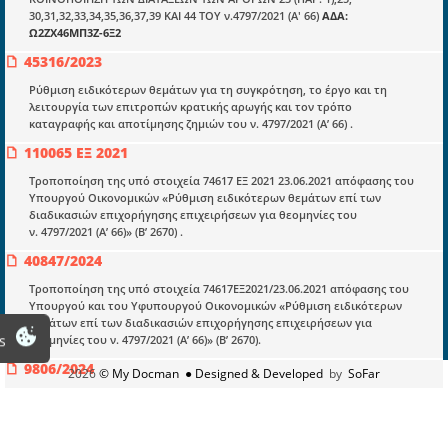
Υπουργικές αποφάσεις
30,31,32,33,34,35,36,37,39 ΚΑΙ 44 ΤΟΥ ν.4797/2021 (Α' 66)
ΑΔΑ:
Ω2ΖΧ46ΜΠ3Ζ-6Ξ2
Νομολογία και Γνωμοδοτήσεις ΝΣΚ
45316/2023
Ρύθμιση ειδικότερων θεμάτων για τη συγκρότηση, το έργο και τη
Πληροφορίες
λειτουργία των επιτροπών κρατικής αρωγής και τον τρόπο
καταγραφής και αποτίμησης ζημιών του ν. 4797/2021 (Α’ 66) .
Είσοδος
110065 ΕΞ 2021
Εγγραφή
Τροποποίηση της υπό στοιχεία 74617 ΕΞ 2021 23.06.2021 απόφασης του
Οδηγίες Εγγραφής
Υπουργού Οικονομικών «Ρύθμιση ειδικότερων θεμάτων επί των
διαδικασιών επιχορήγησης επιχειρήσεων για θεομηνίες του
Βοηθός Αναζήτησης
ν. 4797/2021 (Α’ 66)» (Β’ 2670) .
40847/2024
Οροι χρησης ιστοτοπου
Τροποποίηση της υπό στοιχεία 74617ΕΞ2021/23.06.2021 απόφασης του
Υπουργού και του Υφυπουργού Οικονομικών «Ρύθμιση ειδικότερων
θεμάτων επί των διαδικασιών επιχορήγησης επιχειρήσεων για
s
θεομηνίες του ν. 4797/2021 (Α’ 66)» (Β’ 2670).
9806/2024
2026
© My Docman
● Designed & Developed
by
SoFar
Τροποποίηση της υπό στοιχεία 74617ΕΞ2021/23.6.2021 απόφασης του
Υπουργού και του Υφυπουργού Οικονομικών «Ρύθμιση ειδικότερων
θεμάτων επί των διαδικασιών επιχορήγησης επιχειρήσεων για
θεομηνίες του ν. 4797/2021 (Α’ 66)» (Β’ 2670).