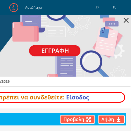
×
E-Mail
Κωδικός
Να με θυμάσαι
/2026
Είσοδος
Ξέχασα τον Κωδικό
πρέπει να συνδεθείτε:
Είσοδος
Προβολή
Λήψη