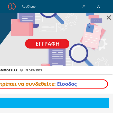
×
E-Mail
Κωδικός
Να με θυμάσαι
ΝΟΜΟΘΕΣΊΑΣ
Ν 549/1977
Είσοδος
Ξέχασα τον Κωδικό
πρέπει να συνδεθείτε:
Είσοδος