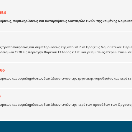
954
ήσεως, συμπληρώσεως και καταργήσεως διατάξεών τινών της κειμένης Νομοθεσί
ς τροποποιήσεως και συμπληρώσεως της από 28.7.78 Πράξεως Νομοθετικού Περι
 σεισμών 1978 εις περιοχήν Βορείου Ελλάδος κ.λ.π. και ρυθμίσεως ετέρων τινών 
966
ήσεως και συμπληρώσεως διατάξεων τινων της εργατικής νομοθεσίας και περί ε
0
ιήσεως και συμπληρώσεως διατάξεων τινών της περί των προσόδων των Οργανισ