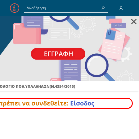
×
E-Mail
Κωδικός
Να με θυμάσαι
ΟΛΟΓΙΟ ΠΟΛ.ΥΠΑΛΛΗΛΩΝ(Ν.4354/2015)
Είσοδος
Ξέχασα τον Κωδικό
πρέπει να συνδεθείτε:
Είσοδος