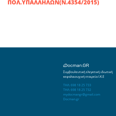
ΠΟΛ.ΥΠΑΛΛΗΛΩΝ(Ν.4354/2015)
Συμβουλευτική ελεγκτική ιδιωτική
κεφαλαιουχική εταιρεία Ι.Κ.Ε
ΤΗΛ: 698 18 25 733
ΤΗΛ: 698 18 25 732
mydocmangr@gmail.com
Docman.gr