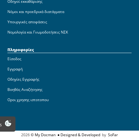
Οδηγοί εκκαθάρισης
Νόμοι και προεδρικά διατάγματα
Υπουργικές αποφάσεις
Νομολογία και Γνωμοδοτήσεις ΝΣΚ
Πληροφορίες
Είσοδος
Εγγραφή
Οδηγίες Εγγραφής
Βοηθός Αναζήτησης
Οροι χρησης ιστοτοπου
s
2026
© My Docman
● Designed & Developed
by
SoFar