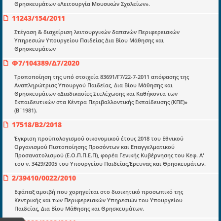
Επικαιρότητα
Θρησκευμάτων «Λειτουργία Μουσικών Σχολείων».
11243/154/2011
E-book
Στέγαση & διαχείριση λειτουργικών δαπανών Περιφερειακών
Οδηγοί εκκαθάρισης
Υπηρεσιών Υπουργείου Παιδείας Δια Βίου Μάθησης και
Θρησκευμάτων
Νόμοι και προεδρικά διατάγματα
Φ7/104389/Δ7/2020
Υπουργικές αποφάσεις
Τροποποίηση της υπό στοιχεία 83691/Γ7/22-7-2011 απόφασης της
Νομολογία και Γνωμοδοτήσεις ΝΣΚ
Αναπληρώτριας Υπουργού Παιδείας, Δια Βίου Μάθησης και
Θρησκευμάτων «Διαδικασίες Στελέχωσης και Καθήκοντα των
Εκπαιδευτικών στα Κέντρα Περιβαλλοντικής Εκπαίδευσης (ΚΠΕ)»
(Β΄1981).
Πληροφορίες
17518/Β2/2018
Είσοδος
Έγκριση προϋπολογισμού οικονομικού έτους 2018 του Εθνικού
Εγγραφή
Οργανισμού Πιστοποίησης Προσόντων και Επαγγελματικού
Προσανατολισμού (Ε.Ο.Π.Π.Ε.Π), φορέα Γενικής Κυβέρνησης του Κεφ. Α'
Οδηγίες Εγγραφής
του ν. 3429/2005 του Υπουργείου Παιδείας,Έρευνας και Θρησκευμάτων.
Βοηθός Αναζήτησης
2/39410/0022/2010
Οροι χρησης ιστοτοπου
Εφάπαξ αμοιβή που χορηγείται στο διοικητικό προσωπικό της
Κεντρικής και των Περιφερειακών Υπηρεσιών του Υπουργείου
Παιδείας, Δια Βίου Μάθησης και Θρησκευμάτων.