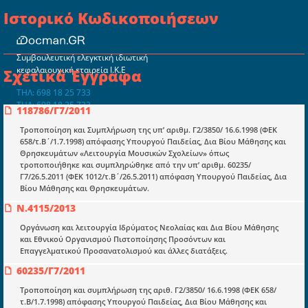
Ιστορικό Κωδικοποιήσεων
Συμβουλευτική ελεγκτική ιδιωτική
κεφαλαιουχική εταιρεία Ι.Κ.Ε
Σχετικά Έγγραφα
ΤΗΛ: 698 18 25 733
ΤΗΛ: 698 18 25 732
118786/Γ7/2011
mydocmangr@gmail.com
Docman.gr
Τροποποίηση και Συμπλήρωση της υπ’ αριθμ. Γ2/3850/ 16.6.1998 (ΦΕΚ
658/τ.Β΄/1.7.1998) απόφασης Υπουργού Παιδείας, Δια Βίου Μάθησης και
Θρησκευμάτων «Λειτουργία Μουσικών Σχολείων» όπως
τροποποιήθηκε και συμπληρώθηκε από την υπ’ αριθμ. 60235/
Ποιοί είμαστε;
Γ7/26.5.2011 (ΦΕΚ 1012/τ.Β΄/26.5.2011) απόφαση Υπουργού Παιδείας, Δια
Βίου Μάθησης και Θρησκευμάτων.
Μια πολυετής εθελοντική προσπάθεια που
μετατράπηκε σε επιχειρηματική οντότητα και φιλοδοξεί να συμβάλλει
Ν.4115/2013
στην διάδοση της γνώσης.
Οργάνωση και λειτουργία Ιδρύματος Νεολαίας και Δια Βίου Μάθησης
και Εθνικού Οργανισμού Πιστοποίησης Προσόντων και
Επαγγελματικού Προσανατολισμού και άλλες διατάξεις.
60235/Γ7/2011
Τροποποίηση και συμπλήρωση της αριθ. Γ2/3850/ 16.6.1998 (ΦΕΚ 658/
Ενότητες
τ.Β/1.7.1998) απόφασης Υπουργού Παιδείας, Δια Βίου Μάθησης και