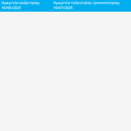
Ημερ/νία ανάρτησης:
Ημερ/νία τελευταίας τροποποίησης:
16/05/2025
16/07/2025