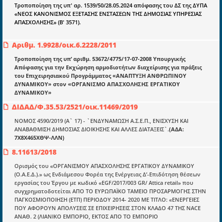
Docman.gr
Τροποποίηση της υπ' αρ. 1539/50/28.05.2024 απόφασης του ΔΣ της ΔΥΠΑ
«ΝΕΟΣ ΚΑΝΟΝΙΣΜΟΣ ΕΞΕΤΑΣΗΣ ΕΝΣΤΑΣΕΩΝ ΤΗΣ ΔΗΜΟΣΙΑΣ ΥΠΗΡΕΣΙΑΣ
ΑΠΑΣΧΟΛΗΣΗΣ» (Β' 3571).
Ποιοί είμαστε;
Αριθμ. 1.9928/οικ.6.2228/2011
Μια πολυετής εθελοντική προσπάθεια που
μετατράπηκε σε επιχειρηματική οντότητα και φιλοδοξεί να συμβάλλει
Τροποποίηση της υπ’ αριθμ. 53672/4775/17-07-2008 Υπουργικής
στην διάδοση της γνώσης.
Απόφασης για την Εκχώρηση αρμοδιο­τήτων διαχείρισης για πράξεις
του Επιχειρησιακού Προγράμματος «ΑΝΑΠΤΥΞΗ ΑΝΘΡΩΠΙΝΟΥ
ΔΥΝΑΜΙ­ΚΟΥ» στον «ΟΡΓΑΝΙΣΜΟ ΑΠΑΣΧΟΛΗΣΗΣ ΕΡΓΑΤΙΚΟΥ
ΔΥΝΑΜΙΚΟΥ»
ΔΙΔΑΔ/Φ.35.53/2521/οικ.11469/2019
ΝΟΜΟΣ 4590/2019 (Α` 17) - `ΕΝΔΥΝΑΜΩΣΗ Α.Σ.Ε.Π., ΕΝΙΣΧΥΣΗ ΚΑΙ
Ενότητες
ΑΝΑΒΑΘΜΙΣΗ ΔΗΜΟΣΙΑΣ ΔΙΟΙΚΗΣΗΣ ΚΑΙ ΑΛΛΕΣ ΔΙΑΤΑΞΕΙΣ`.
(ΑΔΑ:
Επικαιρότητα
7Χ8Χ465ΧΘΨ-ΛΛΝ)
8.11613/2018
E-book
Ορισμός του «ΟΡΓΑΝΙΣΜΟΥ ΑΠΑΣΧΟΛΗΣΗΣ ΕΡΓΑΤΙΚΟΥ ΔΥΝΑΜΙΚΟΥ
Οδηγοί εκκαθάρισης
(Ο.Α.Ε.Δ.).» ως Ενδιάμεσου Φορέα της Ενέργειας Δ’-Επιδότηση θέσεων
εργασίας του Έργου με κωδικό «EGF/2017/003 GR/ Attica retail» που
Νόμοι και προεδρικά διατάγματα
συγχρηματοδοτείται ΑΠΟ ΤΟ ΕΥΡΩΠΑΪΚΟ ΤΑΜΕΙΟ ΠΡΟΣΑΡΜΟΓΗΣ ΣΤΗΝ
ΠΑΓΚΟΣΜΙΟΠΟΙΗΣΗ (ΕΤΠ) ΠΕΡΙΟΔΟΥ 2014- 2020 ΜΕ ΤΙΤΛΟ: «ΕΝΕΡΓΕΙΕΣ
Υπουργικές αποφάσεις
ΠΟΥ ΑΦΟΡΟΥΝ ΑΠΟΛΥΣΕΙΣ ΣΕ ΕΠΙΧΕΙΡΗΣΕΙΣ ΣΤΟΝ ΚΛΑΔΟ 47 ΤΗΣ NACE
ΑΝΑΘ. 2 (ΛΙΑΝΙΚΟ ΕΜΠΟΡΙΟ, ΕΚΤΟΣ ΑΠΟ ΤΟ ΕΜΠΟΡΙΟ
Νομολογία και Γνωμοδοτήσεις ΝΣΚ