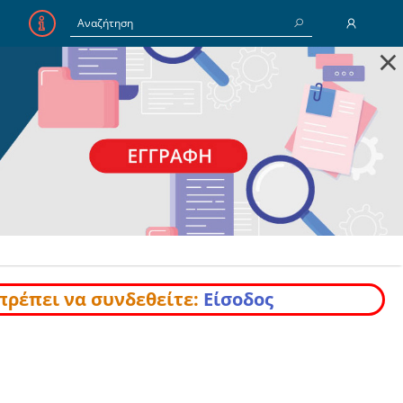
×
E-Mail
Κωδικός
Να με θυμάσαι
Είσοδος
Ξέχασα τον Κωδικό
πρέπει να συνδεθείτε:
Είσοδος