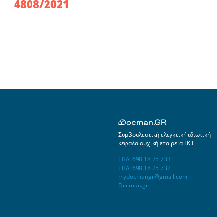
4808/2021
Συμβουλευτική ελεγκτική ιδιωτική
κεφαλαιουχική εταιρεία Ι.Κ.Ε
ΤΗΛ: 698 18 25 733
ΤΗΛ: 698 18 25 732
mydocmangr@gmail.com
Docman.gr