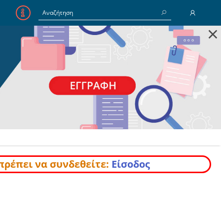
×
E-Mail
Κωδικός
Να με θυμάσαι
Είσοδος
Ξέχασα τον Κωδικό
πρέπει να συνδεθείτε:
Είσοδος