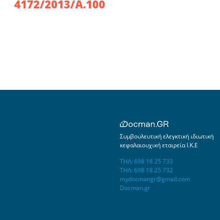
4172/2013/Α.100
Συμβουλευτική ελεγκτική ιδιωτική
κεφαλαιουχική εταιρεία Ι.Κ.Ε
ΤΗΛ: 698 18 25 733
ΤΗΛ: 698 18 25 732
mydocmangr@gmail.com
Docman.gr