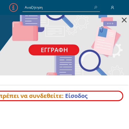
×
E-Mail
Κωδικός
Να με θυμάσαι
Είσοδος
Ξέχασα τον Κωδικό
πρέπει να συνδεθείτε:
Είσοδος