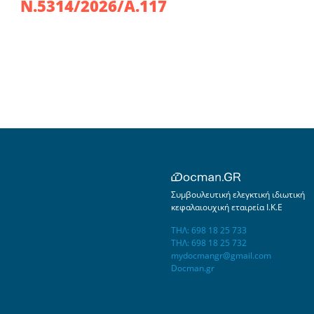
Ν.5314/2026/Α.117
Συμβουλευτική ελεγκτική ιδιωτική
κεφαλαιουχική εταιρεία Ι.Κ.Ε
ΤΗΛ: 698 18 25 733
ΤΗΛ: 698 18 25 732
mydocmangr@gmail.com
Docman.gr