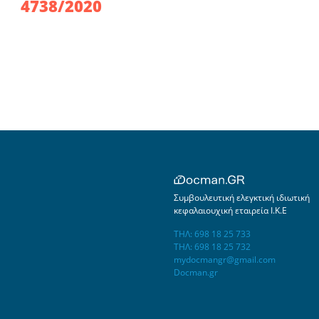
4738/2020
Συμβουλευτική ελεγκτική ιδιωτική
κεφαλαιουχική εταιρεία Ι.Κ.Ε
ΤΗΛ: 698 18 25 733
ΤΗΛ: 698 18 25 732
mydocmangr@gmail.com
Docman.gr