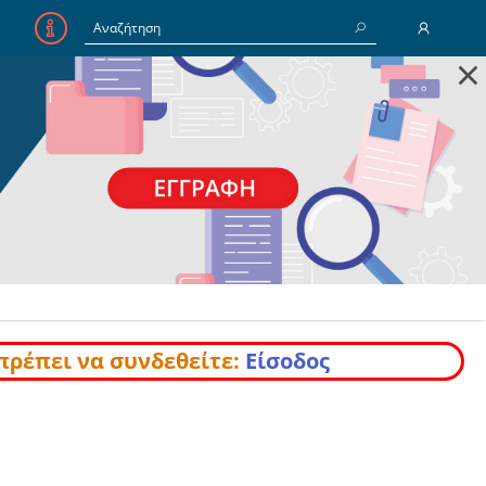
×
E-Mail
Κωδικός
Να με θυμάσαι
Είσοδος
Ξέχασα τον Κωδικό
πρέπει να συνδεθείτε:
Είσοδος