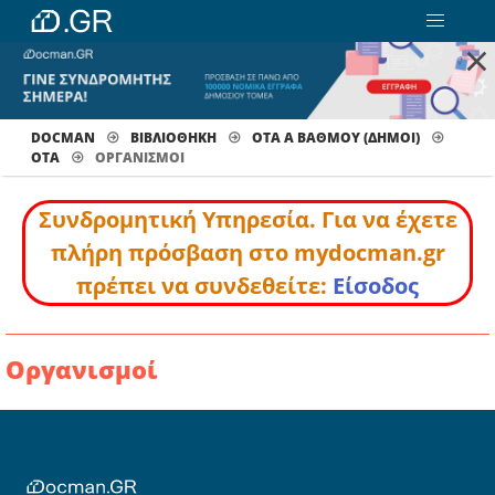
×
DOCMAN
ΒΙΒΛΙΟΘΗΚΗ
ΟΤΑ Α ΒΑΘΜΟΥ (ΔΗΜΟΙ)
ΟΤΑ
ΟΡΓΑΝΙΣΜΟΊ
Συνδρομητική Υπηρεσία. Για να έχετε
πλήρη πρόσβαση στο mydocman.gr
πρέπει να συνδεθείτε:
Είσοδος
Οργανισμοί