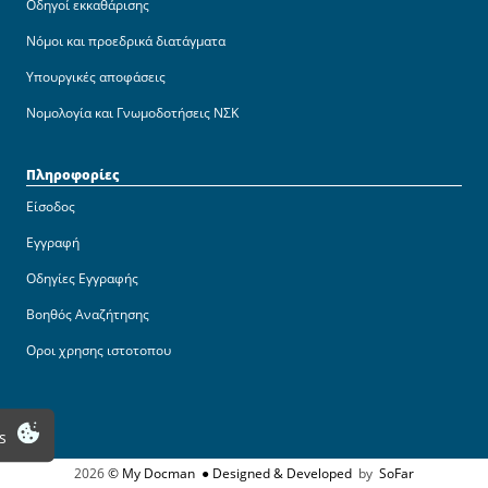
Οδηγοί εκκαθάρισης
Νόμοι και προεδρικά διατάγματα
Υπουργικές αποφάσεις
Νομολογία και Γνωμοδοτήσεις ΝΣΚ
Πληροφορίες
Είσοδος
Εγγραφή
Οδηγίες Εγγραφής
Βοηθός Αναζήτησης
Οροι χρησης ιστοτοπου
s
2026
© My Docman
● Designed & Developed
by
SoFar