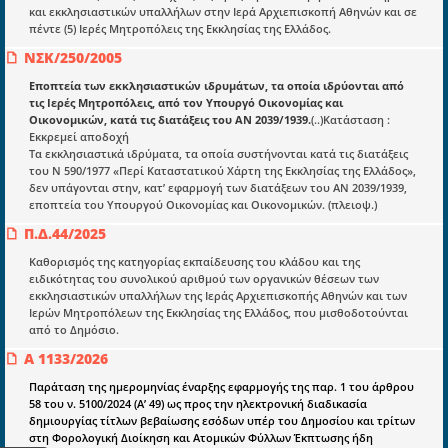
Επικαιρότητα
και εκκλησιαστικών υπαλλήλων στην Ιερά Αρχιεπισκοπή Αθηνών και σε
πέντε (5) Ιερές Μητροπόλεις της Εκκλησίας της Ελλάδος.
E-book
ΝΣΚ/250/2005
Οδηγοί εκκαθάρισης
Εποπτεία των εκκλησιαστικών ιδρυμάτων, τα οποία ιδρύονται από
τις Ιερές Μητροπόλεις, από τον Υπουργό Οικονομίας και
Νόμοι και προεδρικά διατάγματα
Οικονομικών, κατά τις διατάξεις του ΑΝ 2039/1939.
(..)Κατάσταση :
Εκκρεμεί αποδοχή
Υπουργικές αποφάσεις
Τα εκκλησιαστικά ιδρύματα, τα οποία συστήνονται κατά τις διατάξεις
του Ν 590/1977 «Περί Καταστατικού Χάρτη της Εκκλησίας της Ελλάδος»,
Νομολογία και Γνωμοδοτήσεις ΝΣΚ
δεν υπάγονται στην, κατ’ εφαρμογή των διατάξεων του ΑΝ 2039/1939,
εποπτεία του Υπουργού Οικονομίας και Οικονομικών. (πλειοψ.)
Π.Δ.44/2025
Πληροφορίες
Είσοδος
Καθορισμός της κατηγορίας εκπαίδευσης του κλάδου και της
ειδικότητας του συνολικού αριθμού των οργανικών θέσεων των
Εγγραφή
εκκλησιαστικών υπαλλήλων της Ιεράς Αρχιεπισκοπής Αθηνών και των
Ιερών Μητροπόλεων της Εκκλησίας της Ελλάδος, που μισθοδοτούνται
Οδηγίες Εγγραφής
από το Δημόσιο.
Α 1133/2026
Βοηθός Αναζήτησης
Παράταση της ημερομηνίας έναρξης εφαρμογής της παρ. 1 του άρθρου
Οροι χρησης ιστοτοπου
58 του ν. 5100/2024 (Α’ 49) ως προς την ηλεκτρονική διαδικασία
δημιουργίας τίτλων βεβαίωσης εσόδων υπέρ του Δημοσίου και τρίτων
στη Φορολογική Διοίκηση και Ατομικών Φύλλων Έκπτωσης ήδη