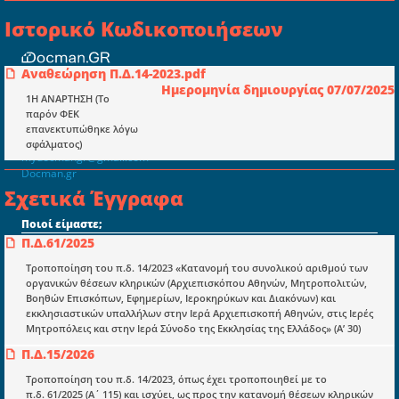
Ιστορικό Κωδικοποιήσεων
Αναθεώρηση Π.Δ.14-2023.pdf
Συμβουλευτική ελεγκτική ιδιωτική
Ημερομηνία δημιουργίας 07/07/2025
κεφαλαιουχική εταιρεία Ι.Κ.Ε
1Η ΑΝΑΡΤΗΣΗ (Το
παρόν ΦΕΚ
ΤΗΛ: 698 18 25 733
επανεκτυπώθηκε λόγω
ΤΗΛ: 698 18 25 732
σφάλματος)
mydocmangr@gmail.com
Docman.gr
Σχετικά Έγγραφα
Ποιοί είμαστε;
Π.Δ.61/2025
Μια πολυετής εθελοντική προσπάθεια που
μετατράπηκε σε επιχειρηματική οντότητα και φιλοδοξεί να συμβάλλει
Τροποποίηση του π.δ. 14/2023 «Κατανομή του συνολικού αριθμού των
στην διάδοση της γνώσης.
οργανικών θέσεων κληρικών (Αρχιεπισκόπου Αθηνών, Μητροπολιτών,
Βοηθών Επισκόπων, Εφημερίων, Ιεροκηρύκων και Διακόνων) και
εκκλησιαστικών υπαλλήλων στην Ιερά Αρχιεπισκοπή Αθηνών, στις Ιερές
Μητροπόλεις και στην Ιερά Σύνοδο της Εκκλησίας της Ελλάδος» (Α’ 30)
Π.Δ.15/2026
Τροποποίηση του π.δ. 14/2023, όπως έχει τροποποιηθεί με το
Ενότητες
π.δ. 61/2025 (Α΄ 115) και ισχύει, ως προς την κατανομή θέσεων κληρικών