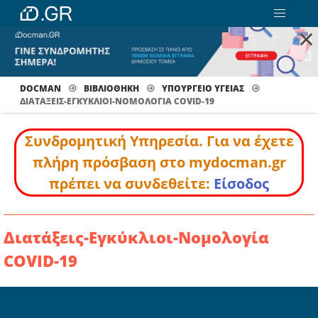
×
DOCMAN
ΒΙΒΛΙΟΘΗΚΗ
ΥΠΟΥΡΓΕΙΟ ΥΓΕΙΑΣ
ΔΙΑΤΆΞΕΙΣ-ΕΓΚΎΚΛΙΟΙ-ΝΟΜΟΛΟΓΊΑ COVID-19
Συνδρομητική Υπηρεσία. Για να έχετε
πλήρη πρόσβαση στο mydocman.gr
πρέπει να συνδεθείτε:
Είσοδος
Διατάξεις-Εγκύκλιοι-Νομολογία
COVID-19