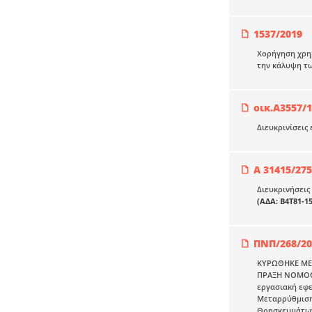
1537/2019
Χορήγηση χρημ
την κάλυψη τ
οικ.Α3557/
Διευκρινίσεις
Α 31415/27
Διευκρινήσεις
(ΑΔΑ: Β4Τ81-1
ΠΝΠ/268/20
ΚΥΡΩΘΗΚΕ ΜΕ Τ
ΠΡΑΞΗ ΝΟΜΟΘΕΤ
εργασιακή εφε
Μεταρρύθμισης
Θρησκευμάτων