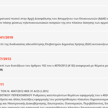
ατικού ποσού στην Αρχή Διασφάλισης του Απορρήτου των Επικοινωνιών (ΑΔΑΕ) από
ων πάσης φύσεως τηλεπικοινωνιακών αναγκών της στο πλαίσιο άσκησης των αρμο
141/2019
 επί της διαδικασίας αδειοδότησης Επιβατηγών Δημοσίας Χρήσης (ΕΔΧ) αυτοκινήτων 
57/2012
 επί των διατάξεων του άρθρου 102 του ν.4070/2012 (Α’ 82) αναφορικά με θέματα 
5Β)
11
ΟΝ N. 4047/2012 ΦΕΚ 31 Α/23-2-2012
ΙΚΟΥ ΠΕΡΙΕΧΟΜΕΝΟΥ Ρυθμίσεις κατεπειγόντων θεμάτων εφαρμογής του ν.4024/20
δρεία και άλλες διατάξεις εφαρμογής του μεσοπρόθεσμου πλαισίου δημοσιονομικ
 και Ηλεκτρονικής Διακυβέρνησης, Εσωτερικών, Οικονομικών, Περιβάλλοντος, Ενέρ
 που αφορούν την εφαρμογή του μεσοπρόθεσμου πλαισίου δημοσιονομικής στρατ