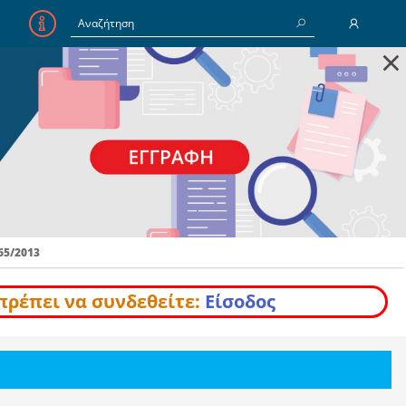
×
E-Mail
Κωδικός
Να με θυμάσαι
65/2013
Είσοδος
Ξέχασα τον Κωδικό
πρέπει να συνδεθείτε:
Είσοδος