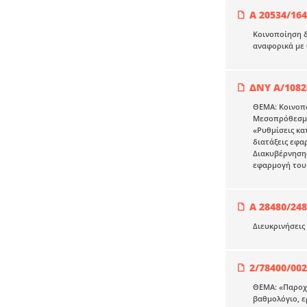
Α 20534/16
Κοινοποίηση δ
αναφορικά με 
ΔΝΥ Α/1082
ΘΕΜΑ: Κοινοπο
Μεσοπρόθεσμου
«Ρυθμίσεις κα
διατάξεις εφα
Διακυβέρνησης
εφαρμογή του 
Α 28480/24
Διευκρινήσεις
2/78400/00
ΘΕΜΑ: «Παροχή
βαθμολόγιο, ε