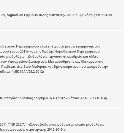
ών, Δημοσίων Έργων κι άλλες διατάξεις» και διευκρινήσεις επ’ αυτών
ομοθετικού Περιεχομένου «Κατεπείγοντα μέτρα εφαρμογής του
σμού έτους 2011» και της Πράξης Νομοθετικού Περιεχομένου
αίο μισθολόγιο – βαθμολόγιο, εργασιακή εφεδρεία και άλλες
 των Υπουργείων Διοικητικής Μεταρρύθμισης και Ηλεκτρονικής
αι Παιδείας, Δια Βίου Μάθησης και Θρησκευμάτων που αφορούν την
εις.» (ΦΕΚ 31Α΄/23.2.2012)
Επιβατηγών Δημόσιας Χρήσης (Ε.Δ.Χ.) αυτοκινήτων (ΑΔΑ: ΒΕΥΥ1-ΩΣΑ)
1 (ΦΕΚ 226/Α΄) «Συνταξιοδοτικές ρυθμίσεις, ενιαίο μισθολόγιο -
ημοσιονομικής στρατηγικής 2012-2015.».