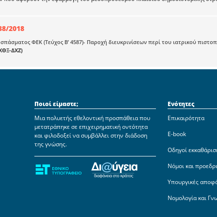
38/2018
πάσματος ΦΕΚ (Τεύχος Β’ 4587)- Παροχή διευκρινίσεων περί του ιατρικού πιστοποιη
ΧΘΞ-ΔΧΖ)
Ποιοί είμαστε;
Ενότητες
Μια πολυετής εθελοντική προσπάθεια που
Επικαιρότητα
μετατράπηκε σε επιχειρηματική οντότητα
E-book
και φιλοδοξεί να συμβάλλει στην διάδοση
της γνώσης.
Οδηγοί εκκαθάρισ
Νόμοι και προεδρ
Υπουργικές αποφ
Νομολογία και Γν