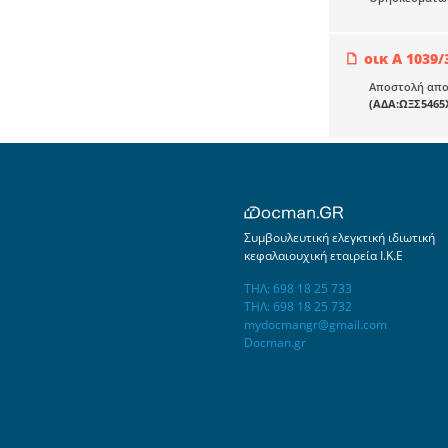
οικ Α 1039/
Αποστολή αποσ
(ΑΔΑ:ΩΞΣ5465
Συμβουλευτική ελεγκτική ιδιωτική
κεφαλαιουχική εταιρεία Ι.Κ.Ε
ΤΗΛ: 698 18 25 733
ΤΗΛ: 698 18 25 732
mydocmangr@gmail.com
Docman.gr