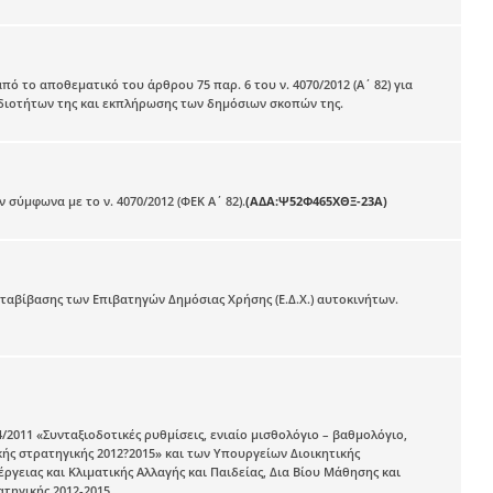
 το αποθεματικό του άρθρου 75 παρ. 6 του ν. 4070/2012 (Α΄ 82) για
διοτήτων της και εκπλήρωσης των δημόσιων σκοπών της.
σύμφωνα με το ν. 4070/2012 (ΦΕΚ Α΄ 82).
(ΑΔΑ:Ψ52Φ465ΧΘΞ-23Α)
μεταβίβασης των Επιβατηγών Δημόσιας Χρήσης (Ε.Δ.Χ.) αυτοκινήτων.
11 «Συνταξιοδοτικές ρυθμίσεις, ενιαίο μισθολόγιο – βαθμολόγιο,
ής στρατηγικής 2012?2015» και των Υπουργείων Διοικητικής
γειας και Κλιματικής Αλλαγής και Παιδείας, Δια Βίου Μάθησης και
ηγικής 2012-2015.