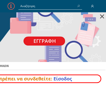
×
E-Mail
Κωδικός
Να με θυμάσαι
ΛΉΛΩΝ
Είσοδος
Ξέχασα τον Κωδικό
πρέπει να συνδεθείτε:
Είσοδος