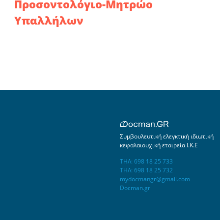
Προσοντολόγιο-Μητρώο
Υπαλλήλων
Συμβουλευτική ελεγκτική ιδιωτική
κεφαλαιουχική εταιρεία Ι.Κ.Ε
ΤΗΛ: 698 18 25 733
ΤΗΛ: 698 18 25 732
mydocmangr@gmail.com
Docman.gr