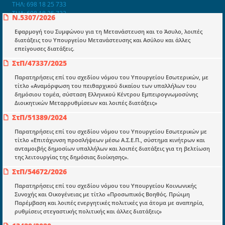
ΤΗΛ: 698 18 25 733
ΤΗΛ: 698 18 25 732
Ν.5307/2026
mydocmangr@gmail.com
Docman.gr
Εφαρμογή του Συμφώνου για τη Μετανάστευση και το Άσυλο, λοιπές
διατάξεις του Υπουργείου Μετανάστευσης και Ασύλου και άλλες
επείγουσες διατάξεις.
Ποιοί είμαστε;
ΣτΠ/47337/2025
Μια πολυετής εθελοντική προσπάθεια που
Παρατηρήσεις επί του σχεδίου νόμου του Υπουργείου Εσωτερικών, με
μετατράπηκε σε επιχειρηματική οντότητα και φιλοδοξεί να συμβάλλει
τίτλο «Αναμόρφωση του πειθαρχικού δικαίου των υπαλλήλων του
στην διάδοση της γνώσης.
δημόσιου τομέα, σύσταση Ελληνικού Κέντρου Εμπειρογνωμοσύνης
Διοικητικών Μεταρρυθμίσεων και λοιπές διατάξεις»
ΣτΠ/51389/2024
Παρατηρήσεις επί του σχεδίου νόμου του Υπουργείου Εσωτερικών με
τίτλο «Επιτάχυνση προσλήψεων μέσω Α.Σ.Ε.Π., σύστημα κινήτρων και
ανταμοιβής δημοσίων υπαλλήλων και λοιπές διατάξεις για τη βελτίωση
Ενότητες
της λειτουργίας της δημόσιας διοίκησης».
Επικαιρότητα
ΣτΠ/54672/2026
E-book
Παρατηρήσεις επί του σχεδίου νόμου του Υπουργείου Κοινωνικής
Συνοχής και Οικογένειας με τίτλο «Προσωπικός Βοηθός. Πρώιμη
Οδηγοί εκκαθάρισης
Παρέμβαση και λοιπές ενεργητικές πολιτικές για άτομα με αναπηρία,
ρυθμίσεις στεγαστικής πολιτικής και άλλες διατάξεις»
Νόμοι και προεδρικά διατάγματα