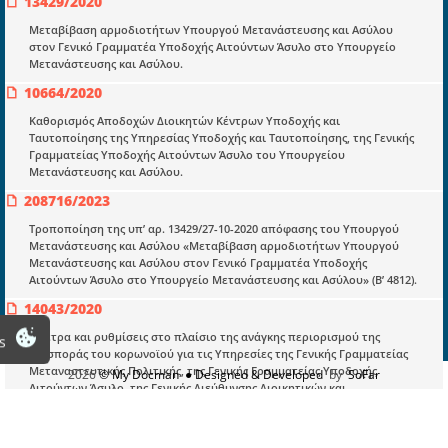
13429/2020
Υπουργικές αποφάσεις
Μεταβίβαση αρμοδιοτήτων Υπουργού Μετανάστευσης και Ασύλου
Νομολογία και Γνωμοδοτήσεις ΝΣΚ
στον Γενικό Γραμματέα Υποδοχής Αιτούντων Άσυλο στο Υπουργείο
Μετανάστευσης και Ασύλου.
10664/2020
Πληροφορίες
Καθορισμός Αποδοχών Διοικητών Κέντρων Υποδοχής και
Είσοδος
Ταυτοποίησης της Υπηρεσίας Υποδοχής και Ταυτοποίησης, της Γενικής
Γραμματείας Υποδοχής Αιτούντων Άσυλο του Υπουργείου
Εγγραφή
Μετανάστευσης και Ασύλου.
Οδηγίες Εγγραφής
208716/2023
Βοηθός Αναζήτησης
Τροποποίηση της υπ’ αρ. 13429/27-10-2020 απόφασης του Υπουργού
Μετανάστευσης και Ασύλου «Μεταβίβαση αρμοδιοτήτων Υπουργού
Οροι χρησης ιστοτοπου
Μετανάστευσης και Ασύλου στον Γενικό Γραμματέα Υποδοχής
Αιτούντων Άσυλο στο Υπουργείο Μετανάστευσης και Ασύλου» (Β’ 4812).
14043/2020
«Μέτρα και ρυθμίσεις στο πλαίσιο της ανάγκης περιορισμού της
s
διασποράς του κορωνοϊού για τις Υπηρεσίες της Γενικής Γραμματείας
Μεταναστευτικής Πολιτικής, της Γενικής Γραμματείας Υποδοχής
2026
© My Docman
● Designed & Developed
by
SoFar
Αιτούντων Άσυλο, της Γενικής Διεύθυνσης Διοικητικών και
Οικονομικών Υπηρεσιών και τις λοιπές αυτοτελείς υπηρεσίες του
άρθρου 1 του π.δ. 9/2020 του Υπουργείου Μετανάστευσης και
Ασύλου
ΑΔΑ:ΩΛΚ046ΜΔΨΟ-ΧΤΩ