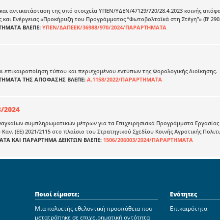
αι αντικατάσταση της υπό στοιχεία ΥΠΕΝ/ΥΔΕΝ/47129/720/28.4.2023 κοινής από
 και Ενέργειας «Προκήρυξη του Προγράμματος ’’Φωτοβολταϊκά στη Στέγη’’» (Β’ 2903
ΡΤΗΜΑΤΑ ΒΛΕΠΕ:
ΥΠΕΝ/ΔΑΠΕΕΚ/36988/970/2024/ΠΑΡΑΡΤΗΜΑΤΑ
ι επικαιροποίηση τύπου και περιεχομένου εντύπων της Φορολογικής Διοίκησης.
ΡΤΗΜΑΤΑ ΤΗΣ ΑΠΟΦΑΣΗΣ ΒΛΕΠΕ:
Α.1158/2022/ΠΑΡΑΡΤΗΜΑΤΑ
3/2024
ναγκαίων συμπληρωματικών μέτρων για τα Επιχειρησιακά Προγράμματα Εργασίας 
Καν. (ΕΕ) 2021/2115 στο πλαίσιο του Στρατηγικού Σχεδίου Κοινής Αγροτικής Πολιτι
ΑΤΑ ΚΑΙ ΠΑΡΑΡΤΗΜΑ ΔΕΙΚΤΩΝ ΒΛΕΠΕ:
1506/206003/2024/ΠΑΡΑΡΤΗΜΑΤΑ
Ποιοί είμαστε;
Ενότητες
Μια πολυετής εθελοντική προσπάθεια που
Επικαιρότητα
μετατράπηκε σε επιχειρηματική οντότητα