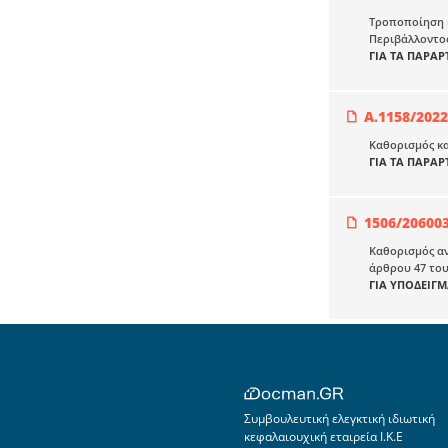
Τροποποίηση κ
Περιβάλλοντος
ΓΙΑ ΤΑ ΠΑΡΑ
Α.1158/2022
Καθορισμός κα
ΓΙΑ ΤΑ ΠΑΡΑ
1506/20600
Καθορισμός α
άρθρου 47 του 
ΓΙΑ ΥΠΟΔΕΙΓΜ
Συμβουλευτική ελεγκτική ιδιωτική
κεφαλαιουχική εταιρεία Ι.Κ.Ε