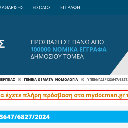
ΚΑΘΑΡΙΣΗΣ
ΕΙΣΟΔΟΣ
ΕΓΓΡΑΦΗ
ΝΕΡΓΕΙΑΣ
ΓΕΝΙΚΆ ΘΈΜΑΤΑ -ΝΟΜΟΛΟΓΊΑ
ΥΠΕΝ/ΓΔΕ/123647/6827
να έχετε πλήρη πρόσβαση στο mydocman.gr 
3647/6827/2024