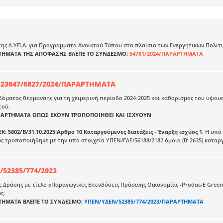
ης Δ.ΥΠ.Α. για Προγράμματα Ανοικτού Τύπου στο πλαίσιο των Ενεργητικών Πολιτ
ΡΤΗΜΑΤΑ ΤΗΣ ΑΠΟΦΑΣΗΣ ΒΛΕΠΕ ΤΟ ΣΥΝΔΕΣΜΟ:
54781/2024/ΠΑΡΑΡΤΗΜΑΤΑ
123647/6827/2024/ΠΑΡΑΡΤΗΜΑΤΑ
όματος θέρμανσης για τη χειμερινή περίοδο 2024-2025 και καθορισμός του ύψους
τού.
ΑΡΤΗΜΑΤΑ ΟΠΩΣ ΕΧΟΥΝ ΤΡΟΠΟΠΟΙΗΘΕΙ ΚΑΙ ΙΣΧΥΟΥΝ
Κ: 5802/Β/31.10.2025:Άρθρο 10 Καταργούμενες διατάξεις - Έναρξη ισχύος 1
. Η υπό
 τροποποιήθηκε με την υπό στοιχεία ΥΠΕΝ/ΓΔΕ/56188/2182 όμοια (Β’ 2635) καταργ
52385/774/2023
 Δράσης με τίτλο «Παραγωγικές Επενδύσεις Πράσινης Οικονομίας -Produc-E Green
ας.
ΡΤΗΜΑΤΑ ΒΛΕΠΕ ΤΟ ΣΥΝΔΕΣΜΟ:
ΥΠΕΝ/ΥΔΕΝ/52385/774/2023/ΠΑΡΑΡΤΗΜΑΤΑ