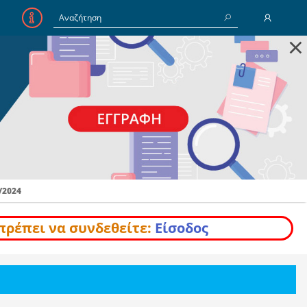
×
E-Mail
Κωδικός
Να με θυμάσαι
/2024
Είσοδος
Ξέχασα τον Κωδικό
πρέπει να συνδεθείτε:
Είσοδος