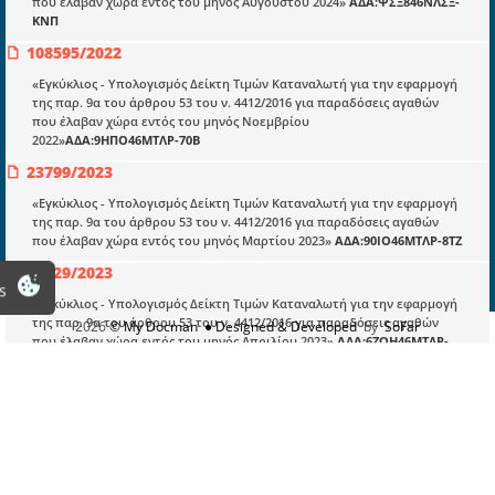
που έλαβαν χώρα εντός του μηνός Αυγούστου 2024»
ΑΔΑ:ΨΣΞ846ΝΛΣΞ-
ΚΝΠ
Πληροφορίες
108595/2022
Είσοδος
«Εγκύκλιος - Υπολογισμός Δείκτη Τιμών Καταναλωτή για την εφαρμογή
Εγγραφή
της παρ. 9α του άρθρου 53 του ν. 4412/2016 για παραδόσεις αγαθών
που έλαβαν χώρα εντός του μηνός Νοεμβρίου
Οδηγίες Εγγραφής
2022»
ΑΔΑ:9ΗΠΟ46ΜΤΛΡ-70Β
Βοηθός Αναζήτησης
23799/2023
Οροι χρησης ιστοτοπου
«Εγκύκλιος - Υπολογισμός Δείκτη Τιμών Καταναλωτή για την εφαρμογή
της παρ. 9α του άρθρου 53 του ν. 4412/2016 για παραδόσεις αγαθών
που έλαβαν χώρα εντός του μηνός Μαρτίου 2023»
ΑΔΑ:90ΙΟ46ΜΤΛΡ-8ΤΖ
34729/2023
s
«Εγκύκλιος - Υπολογισμός Δείκτη Τιμών Καταναλωτή για την εφαρμογή
της παρ. 9α του άρθρου 53 του ν. 4412/2016 για παραδόσεις αγαθών
2026
© My Docman
● Designed & Developed
by
SoFar
που έλαβαν χώρα εντός του μηνός Απριλίου 2023»
ΑΔΑ:6ΖΩΗ46ΜΤΛΡ-
ΖΟΧ
54668/2023
Εγκύκλιος - Υπολογισμός Δείκτη Τιμών Καταναλωτή για την εφαρμογή
της παρ. 9α του άρθρου 53 του ν. 4412/2016 για παραδόσεις αγαθών
που έλαβαν χώρα εντός του μηνός Ιουνίου 2023»
ΑΔΑ: 9Ρ6Θ46ΜΤΛΡ-ΡΓΝ
64292/2023