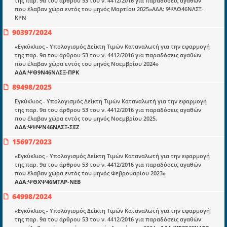
της παρ. 9α του άρθρου 53 του ν. 4412/2016 για παραδόσεις αγαθών
που έλαβαν χώρα εντός του μηνός Μαρτίου 2025»ΑΔΑ: 9ΨΛΘ46ΝΛΣΞ-
ΚΡΝ
Ποιοί είμαστε;
90397/2024
Μια πολυετής εθελοντική προσπάθεια που
μετατράπηκε σε επιχειρηματική οντότητα και φιλοδοξεί να συμβάλλει
«Εγκύκλιος - Υπολογισμός Δείκτη Τιμών Καταναλωτή για την εφαρμογή
στην διάδοση της γνώσης.
της παρ. 9α του άρθρου 53 του ν. 4412/2016 για παραδόσεις αγαθών
που έλαβαν χώρα εντός του μηνός Νοεμβρίου 2024»
ΑΔΑ:ΨΘ9Ν46ΝΛΣΞ-ΠΡΚ
89498/2025
Εγκύκλιος - Υπολογισμός Δείκτη Τιμών Καταναλωτή για την εφαρμογή
της παρ. 9α του άρθρου 53 του ν. 4412/2016 για παραδόσεις αγαθών
Ενότητες
που έλαβαν χώρα εντός του μηνός Νοεμβρίου 2025.
Επικαιρότητα
ΑΔΑ:ΨΗΨΝ46ΝΛΣΞ-ΣΕΖ
15697/2023
E-book
«Εγκύκλιος - Υπολογισμός Δείκτη Τιμών Καταναλωτή για την εφαρμογή
Οδηγοί εκκαθάρισης
της παρ. 9α του άρθρου 53 του ν. 4412/2016 για παραδόσεις αγαθών
που έλαβαν χώρα εντός του μηνός Φεβρουαρίου 2023»
Νόμοι και προεδρικά διατάγματα
ΑΔΑ:ΨΘΧΨ46ΜΤΛΡ-ΝΕΒ
Υπουργικές αποφάσεις
64998/2024
Νομολογία και Γνωμοδοτήσεις ΝΣΚ
«Εγκύκλιος - Υπολογισμός Δείκτη Τιμών Καταναλωτή για την εφαρμογή
της παρ. 9α του άρθρου 53 του ν. 4412/2016 για παραδόσεις αγαθών