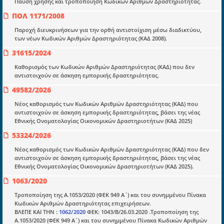
Ποιοί είμαστε;
Παύση χρήσης και τροποποίηση Κωδικών Αριθμών Δραστηριότητας.
ΠΟΛ 1171/2008
Μια πολυετής εθελοντική προσπάθεια που
μετατράπηκε σε επιχειρηματική οντότητα και φιλοδοξεί να συμβάλλει
Παροχή διευκρινήσεων για την ορθή αντιστοίχιση μέσω διαδικτύου,
στην διάδοση της γνώσης.
των νέων Κωδικών Αριθμών Δραστηριότητας (ΚΑΔ 2008).
31615/2024
Καθορισμός των Κωδικών Αριθμών Δραστηριότητας (ΚΑΔ) που δεν
αντιστοιχούν σε άσκηση εμπορικής δραστηριότητας.
49582/2026
Ενότητες
Νέος καθορισμός των Κωδικών Αριθμών Δραστηριότητας (ΚΑΔ) που
Επικαιρότητα
αντιστοιχούν σε άσκηση εμπορικής δραστηριότητας, βάσει της νέας
Εθνικής Ονοματολογίας Οικονομικών Δραστηριοτήτων (ΚΑΔ 2025)
E-book
53324/2026
Οδηγοί εκκαθάρισης
Νέος καθορισμός των Κωδικών Αριθμών Δραστηριότητας (ΚΑΔ) που δεν
Νόμοι και προεδρικά διατάγματα
αντιστοιχούν σε άσκηση εμπορικής δραστηριότητας, βάσει της νέας
Εθνικής Ονοματολογίας Οικονομικών Δραστηριοτήτων (ΚΑΔ 2025).
Υπουργικές αποφάσεις
1063/2020
Νομολογία και Γνωμοδοτήσεις ΝΣΚ
Τροποποίηση της Α.1053/2020 (ΦΕΚ 949 Α΄) και του συνημμένου Πίνακα
Κωδικών Αριθμών Δραστηριότητας επιχειρήσεων.
ΒΛΕΠΕ ΚΑΙ ΤΗΝ :
1062/2020
ΦΕΚ: 1043/Β/26.03.2020 .Τροποποίηση της
Πληροφορίες
Α.1053/2020 (ΦΕΚ 949 Α΄) και του συνημμένου Πίνακα Κωδικών Αριθμών