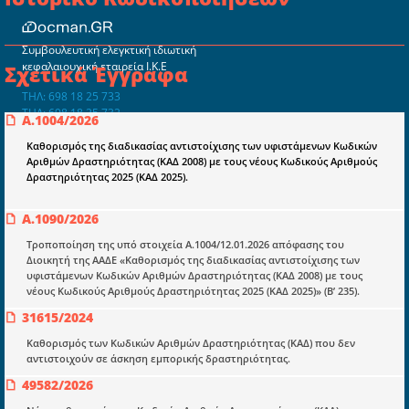
Συμβουλευτική ελεγκτική ιδιωτική
κεφαλαιουχική εταιρεία Ι.Κ.Ε
Σχετικά Έγγραφα
ΤΗΛ: 698 18 25 733
ΤΗΛ: 698 18 25 732
Α.1004/2026
mydocmangr@gmail.com
Docman.gr
Καθορισμός της διαδικασίας αντιστοίχισης των υφιστάμενων Κωδικών
Αριθμών Δραστηριότητας (ΚΑΔ 2008) με τους νέους Κωδικούς Αριθμούς
Δραστηριότητας 2025 (ΚΑΔ 2025).
Ποιοί είμαστε;
Α.1090/2026
Μια πολυετής εθελοντική προσπάθεια που
μετατράπηκε σε επιχειρηματική οντότητα και φιλοδοξεί να συμβάλλει
Τροποποίηση της υπό στοιχεία Α.1004/12.01.2026 απόφασης του
στην διάδοση της γνώσης.
Διοικητή της ΑΑΔΕ «Καθορισμός της διαδικασίας αντιστοίχισης των
υφιστάμενων Κωδικών Αριθμών Δραστηριότητας (ΚΑΔ 2008) με τους
νέους Κωδικούς Αριθμούς Δραστηριότητας 2025 (ΚΑΔ 2025)» (Β’ 235).
31615/2024
Καθορισμός των Κωδικών Αριθμών Δραστηριότητας (ΚΑΔ) που δεν
αντιστοιχούν σε άσκηση εμπορικής δραστηριότητας.
Ενότητες
49582/2026
Επικαιρότητα