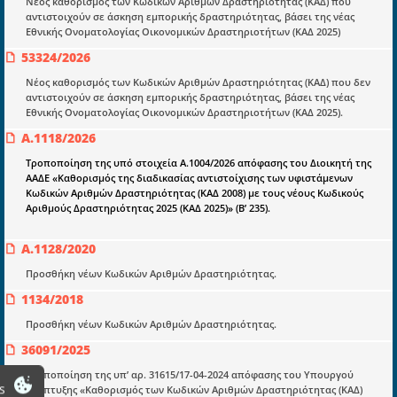
Νέος καθορισμός των Κωδικών Αριθμών Δραστηριότητας (ΚΑΔ) που
E-book
αντιστοιχούν σε άσκηση εμπορικής δραστηριότητας, βάσει της νέας
Εθνικής Ονοματολογίας Οικονομικών Δραστηριοτήτων (ΚΑΔ 2025)
Οδηγοί εκκαθάρισης
53324/2026
Νόμοι και προεδρικά διατάγματα
Νέος καθορισμός των Κωδικών Αριθμών Δραστηριότητας (ΚΑΔ) που δεν
Υπουργικές αποφάσεις
αντιστοιχούν σε άσκηση εμπορικής δραστηριότητας, βάσει της νέας
Εθνικής Ονοματολογίας Οικονομικών Δραστηριοτήτων (ΚΑΔ 2025).
Νομολογία και Γνωμοδοτήσεις ΝΣΚ
Α.1118/2026
Τροποποίηση της υπό στοιχεία Α.1004/2026 απόφασης του Διοικητή της
Πληροφορίες
ΑΑΔΕ «Καθορισμός της διαδικασίας αντιστοίχισης των υφιστάμενων
Κωδικών Αριθμών Δραστηριότητας (ΚΑΔ 2008) με τους νέους Κωδικούς
Είσοδος
Αριθμούς Δραστηριότητας 2025 (ΚΑΔ 2025)» (Β’ 235).
Εγγραφή
Α.1128/2020
Οδηγίες Εγγραφής
Προσθήκη νέων Κωδικών Αριθμών Δραστηριότητας.
Βοηθός Αναζήτησης
1134/2018
Οροι χρησης ιστοτοπου
Προσθήκη νέων Κωδικών Αριθμών Δραστηριότητας.
36091/2025
Τροποποίηση της υπ’ αρ. 31615/17-04-2024 απόφασης του Υπουργού
s
Ανάπτυξης «Καθορισμός των Κωδικών Αριθμών Δραστηριότητας (ΚΑΔ)