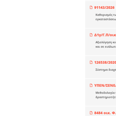
91143/2026
Καθορισμός τω
εγκαταστάσεων
Δ1γ/Γ.Π/οικ
Αξιολόγηση κι
και σε ευάλωτ
126538/202
Σύστημα διαχε
ΥΠΕΝ/ΣΕΝΕ/
Μεθοδολογία 
δραστηριοτήτω
8484 οικ. Φ