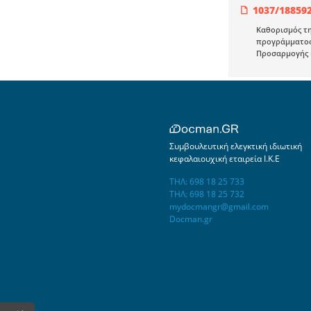
1037/18859
Καθορισμός τ
προγράμματος 
Προσαρμογής κα
Συμβουλευτική ελεγκτική ιδιωτική
κεφαλαιουχική εταιρεία Ι.Κ.Ε
ΤΗΛ: 698 18 25 733
ΤΗΛ: 698 18 25 732
mydocmangr@gmail.com
Docman.gr