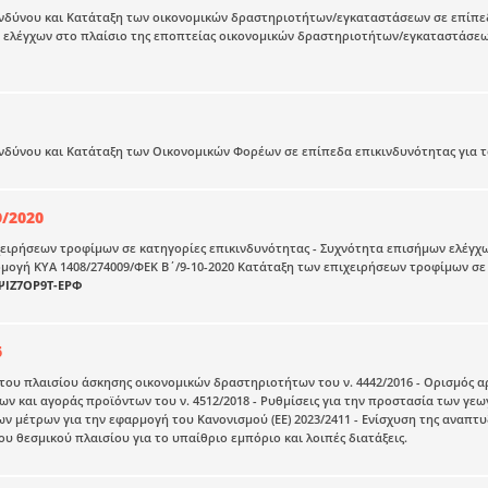
ινδύνου και Κατάταξη των οικονομικών δραστηριοτήτων/εγκαταστάσεων σε επίπε
 ελέγχων στο πλαίσιο της εποπτείας οικονομικών δραστηριοτήτων/εγκαταστάσε
νδύνου και Κατάταξη των Οικονομικών Φορέων σε επίπεδα επικινδυνότητας για 
9/2020
ειρήσεων τροφίμων σε κατηγορίες επικινδυνότητας - Συχνότητα επισήμων ελέγχ
μογή ΚΥΑ 1408/274009/ΦΕΚ Β΄/9-10-2020 Κατάταξη των επιχειρήσεων τροφίμων σε
ΨΙΖ7ΟΡ9Τ-ΕΡΦ
6
ου πλαισίου άσκησης οικονομικών δραστηριοτήτων του ν. 4442/2016 - Ορισμός α
ν και αγοράς προϊόντων του ν. 4512/2018 - Ρυθμίσεις για την προστασία των γεω
ν μέτρων για την εφαρμογή του Κανονισμού (ΕΕ) 2023/2411 - Ενίσχυση της αναπτ
υ θεσμικού πλαισίου για το υπαίθριο εμπόριο και λοιπές διατάξεις.