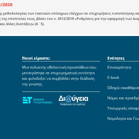
2/2020
ης μεθοδολογίας των τακτικών επίσημων ελέγχων σε επιχειρήσεις τυποποίησης 
της εποπτείας τους, βάσει του ν. 4512/2018 «Ρυθμίσεις για την εφαρμογή των
ι άλλες διατάξεις» (Α΄ 5).
Ποιοί είμαστε;
Ενότητες
Μια πολυετής εθελοντική προσπάθεια που
Επικαιρότητα
μετατράπηκε σε επιχειρηματική οντότητα
E-book
και φιλοδοξεί να συμβάλλει στην διάδοση
της γνώσης.
Οδηγοί εκκαθάρισ
Νόμοι και προεδρ
Υπουργικές αποφ
Νομολογία και Γν