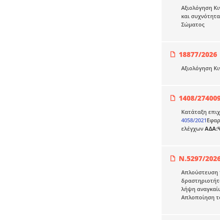
Αξιολόγηση Κ
και συχνότητα
Σώματος
18877/2026
Αξιολόγηση Κι
1408/27400
Κατάταξη επιχ
4058/2021
Εφαρ
ελέγχων
ΑΔΑ:
Ν.5297/202
Απλούστευση τ
δραστηριοτήτω
λήψη αναγκαίω
Απλοποίηση το