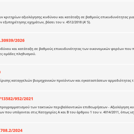
ν κριτηρίων αξιολόγησης κινδύνου και κατάταξη σε βαθμούς επικινδυνότητας γι
 εξυπηρέτησης οχημάτων, βάσει του ν. 4512/2018 (Α’ 5).
.30939/2026
νδύνου και κατάταξη σε βαθμούς επικινδυνότητας των οικονομικών φορέων που πα
ες ομάδες πληθυσμού.
0
ίρισης καταγγελιών βιομηχανικών προϊόντων και εγκαταστάσεων αρμοδιότητας τη
13582/952/2021
προγραμματισμού των τακτικών περιβαλλοντικών επιθεωρήσεων - Αξιολόγηση κιν
ν που υπάγονται στις Κατηγορίες Α και Β του άρθρου 1 του ν. 4014/2011, όπως ισ
.708.2/2024