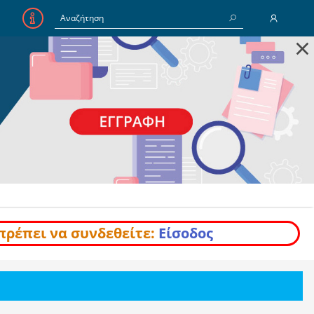
×
E-Mail
Κωδικός
Να με θυμάσαι
Είσοδος
Ξέχασα τον Κωδικό
πρέπει να συνδεθείτε:
Είσοδος