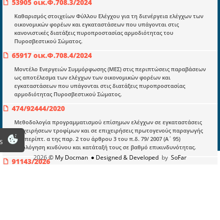
53905 οικ.Φ.708.3/2024
Καθαρισμός στοιχείων Φύλλου Ελέγχου για τη διενέργεια ελέγχων των
Πληροφορίες
οικονομικών φορέων και εγκαταστάσεων που υπάγονται στις
κανονιστικές διατάξεις πυροπροστασίας αρμοδιότητας του
Είσοδος
Πυροσβεστικού Σώματος.
Εγγραφή
65917 οικ.Φ.708.4/2024
Μοντέλο Ενεργειών Συμμόρφωσης (ΜΕΣ) στις περιπτώσεις παραβάσεων
Οδηγίες Εγγραφής
ως αποτέλεσμα των ελέγχων των οικονομικών φορέων και
Βοηθός Αναζήτησης
εγκαταστάσεων που υπάγονται στις διατάξεις πυροπροστασίας
αρμοδιότητας Πυροσβεστικού Σώματος.
Οροι χρησης ιστοτοπου
474/92444/2020
Μεθοδολογία προγραμματισμού επίσημων ελέγχων σε εγκαταστάσεις
επιχειρήσεων τροφίμων και σε επιχειρήσεις πρωτογενούς παραγωγής
της περίπτ. α της παρ. 2 του άρθρου 3 του π.δ. 79/ 2007 (Α΄ 95)
s
Αξιολόγηση κινδύνου και κατάταξή τους σε βαθμό επικινδυνότητας.
2026
© My Docman
● Designed & Developed
by
SoFar
91143/2026
Καθορισμός των κριτηρίων αξιολόγησης κινδύνου και κατάταξη σε
βαθμούς επικινδυνότητας για την κατάρτιση του προγράμματος
ελέγχων και την εποπτεία των εγκαταστάσεων εξυπηρέτησης
οχημάτων, βάσει του ν. 4512/2018 (Α’ 5).
118632/2020