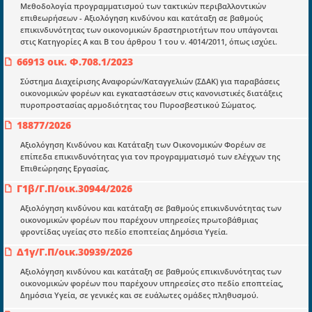
Docman.gr
Μεθοδολογία προγραμματισμού των τακτικών περιβαλλοντικών
επιθεωρήσεων - Αξιολόγηση κινδύνου και κατάταξη σε βαθμούς
επικινδυνότητας των οικονομικών δραστηριοτήτων που υπάγονται
στις Κατηγορίες Α και Β του άρθρου 1 του ν. 4014/2011, όπως ισχύει.
Ποιοί είμαστε;
66913 οικ. Φ.708.1/2023
Μια πολυετής εθελοντική προσπάθεια που
μετατράπηκε σε επιχειρηματική οντότητα και φιλοδοξεί να συμβάλλει
Σύστημα Διαχείρισης Αναφορών/Καταγγελιών (ΣΔΑΚ) για παραβάσεις
στην διάδοση της γνώσης.
οικονομικών φορέων και εγκαταστάσεων στις κανονιστικές διατάξεις
πυροπροστασίας αρμοδιότητας του Πυροσβεστικού Σώματος.
18877/2026
Αξιολόγηση Κινδύνου και Κατάταξη των Οικονομικών Φορέων σε
επίπεδα επικινδυνότητας για τον προγραμματισμό των ελέγχων της
Επιθεώρησης Εργασίας.
Ενότητες
Γ1β/Γ.Π/οικ.30944/2026
Επικαιρότητα
Αξιολόγηση κινδύνου και κατάταξη σε βαθμούς επικινδυνότητας των
E-book
οικονομικών φορέων που παρέχουν υπηρεσίες πρωτοβάθμιας
φροντίδας υγείας στο πεδίο εποπτείας Δημόσια Υγεία.
Οδηγοί εκκαθάρισης
Δ1γ/Γ.Π/οικ.30939/2026
Νόμοι και προεδρικά διατάγματα
Αξιολόγηση κινδύνου και κατάταξη σε βαθμούς επικινδυνότητας των
Υπουργικές αποφάσεις
οικονομικών φορέων που παρέχουν υπηρεσίες στο πεδίο εποπτείας,
Δημόσια Υγεία, σε γενικές και σε ευάλωτες ομάδες πληθυσμού.
Νομολογία και Γνωμοδοτήσεις ΝΣΚ