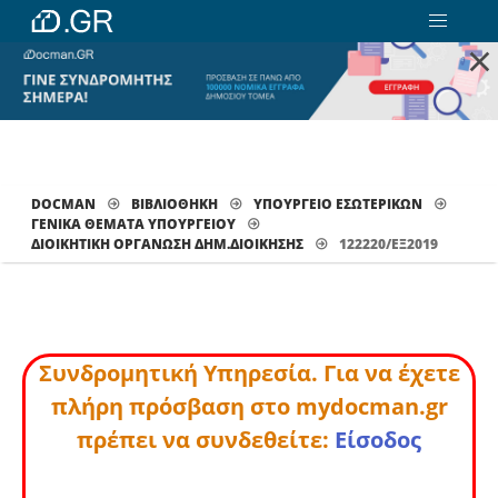
×
DOCMAN
ΒΙΒΛΙΟΘΗΚΗ
ΥΠΟΥΡΓΕΙΟ ΕΣΩΤΕΡΙΚΩΝ
ΓΕΝΙΚΑ ΘΕΜΑΤΑ ΥΠΟΥΡΓΕΙΟΥ
ΔΙΟΙΚΗΤΙΚΉ ΟΡΓΆΝΩΣΗ ΔΗΜ.ΔΙΟΊΚΗΣΗΣ
122220/ΕΞ2019
Συνδρομητική Υπηρεσία. Για να έχετε
πλήρη πρόσβαση στο mydocman.gr
πρέπει να συνδεθείτε:
Είσοδος