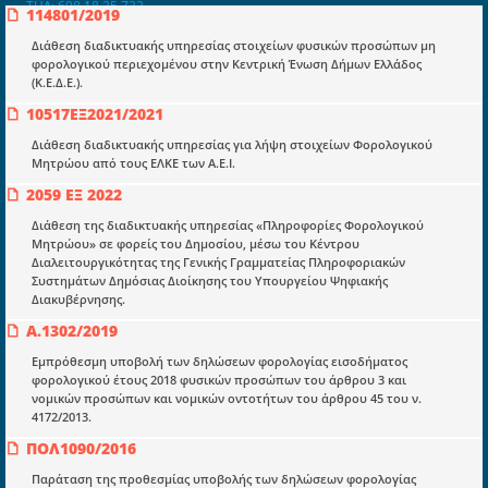
ΤΗΛ: 698 18 25 732
114801/2019
mydocmangr@gmail.com
Docman.gr
Διάθεση διαδικτυακής υπηρεσίας στοιχείων φυσικών προσώπων μη
φορολογικού περιεχομένου στην Κεντρική Ένωση Δήμων Ελλάδος
(Κ.Ε.Δ.Ε.).
Ποιοί είμαστε;
10517ΕΞ2021/2021
Μια πολυετής εθελοντική προσπάθεια που
Διάθεση διαδικτυακής υπηρεσίας για λήψη στοιχείων Φορολογικού
μετατράπηκε σε επιχειρηματική οντότητα και φιλοδοξεί να συμβάλλει
Μητρώου από τους ΕΛΚΕ των Α.Ε.Ι.
στην διάδοση της γνώσης.
2059 ΕΞ 2022
Διάθεση της διαδικτυακής υπηρεσίας «Πληροφορίες Φορολογικού
Μητρώου» σε φορείς του Δημοσίου, μέσω του Κέντρου
Διαλειτουργικότητας της Γενικής Γραμματείας Πληροφοριακών
Συστημάτων Δημόσιας Διοίκησης του Υπουργείου Ψηφιακής
Διακυβέρνησης.
Ενότητες
Α.1302/2019
Επικαιρότητα
Εμπρόθεσμη υποβολή των δηλώσεων φορολογίας εισοδήματος
E-book
φορολογικού έτους 2018 φυσικών προσώπων του άρθρου 3 και
νομικών προσώπων και νομικών οντοτήτων του άρθρου 45 του ν.
Οδηγοί εκκαθάρισης
4172/2013.
Νόμοι και προεδρικά διατάγματα
ΠΟΛ1090/2016
Υπουργικές αποφάσεις
Παράταση της προθεσμίας υποβολής των δηλώσεων φορολογίας