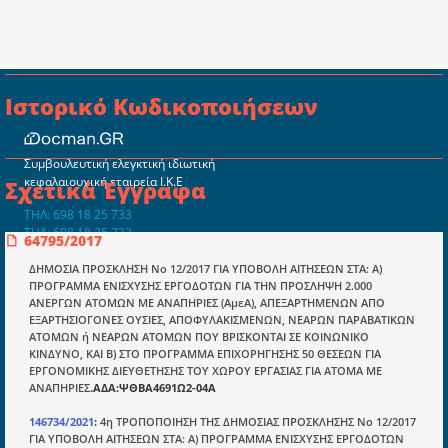
Ιστορικό Κωδικοποιήσεων
Συμβουλευτική ελεγκτική ιδιωτική
κεφαλαιουχική εταιρεία Ι.Κ.Ε
Σχετικά Έγγραφα
ΤΗΛ: 698 18 25 733
ΤΗΛ: 698 18 25 732
64795/2017
mydocmangr@gmail.com
Docman.gr
ΔΗΜΟΣΙΑ ΠΡΟΣΚΛΗΣΗ Νο 12/2017 ΓΙΑ ΥΠΟΒΟΛΗ ΑΙΤΗΣΕΩΝ ΣΤΑ: Α)
ΠΡΟΓΡΑΜΜΑ ΕΝΙΣΧΥΣΗΣ ΕΡΓΟΔΟΤΩΝ ΓΙΑ ΤΗΝ ΠΡΟΣΛΗΨΗ 2.000
ΑΝΕΡΓΩΝ ΑΤΟΜΩΝ ΜΕ ΑΝΑΠΗΡΙΕΣ (ΑμεΑ), ΑΠΕΞΑΡΤΗΜΕΝΩΝ ΑΠΟ
ΕΞΑΡΤΗΣΙΟΓΟΝΕΣ ΟΥΣΙΕΣ, ΑΠΟΦΥΛΑΚΙΣΜΕΝΩΝ, ΝΕΑΡΩΝ ΠΑΡΑΒΑΤΙΚΩΝ
Ποιοί είμαστε;
ΑΤΟΜΩΝ ή ΝΕΑΡΩΝ ΑΤΟΜΩΝ ΠΟΥ ΒΡΙΣΚΟΝΤΑΙ ΣΕ ΚΟΙΝΩΝΙΚΟ
ΚΙΝΔΥΝΟ, ΚΑΙ Β) ΣΤΟ ΠΡΟΓΡΑΜΜΑ ΕΠΙΧΟΡΗΓΗΣΗΣ 50 ΘΕΣΕΩΝ ΓΙΑ
Μια πολυετής εθελοντική προσπάθεια που
ΕΡΓΟΝΟΜΙΚΗΣ ΔΙΕΥΘΕΤΗΣΗΣ ΤΟΥ ΧΩΡΟΥ ΕΡΓΑΣΙΑΣ ΓΙΑ ΑΤΟΜΑ ΜΕ
μετατράπηκε σε επιχειρηματική οντότητα και φιλοδοξεί να συμβάλλει
ΑΝΑΠΗΡΙΕΣ
.ΑΔΑ:ΨΘΒΑ4691Ω2-04Α
στην διάδοση της γνώσης.
146734/2021
:
4η ΤΡΟΠΟΠΟΙΗΣΗ ΤΗΣ ΔΗΜΟΣΙΑΣ ΠΡΟΣΚΛΗΣΗΣ Νο 12/2017
ΓΙΑ ΥΠΟΒΟΛΗ ΑΙΤΗΣΕΩΝ ΣΤΑ: Α) ΠΡΟΓΡΑΜΜΑ ΕΝΙΣΧΥΣΗΣ ΕΡΓΟΔΟΤΩΝ