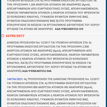
ΥΠΟΒΟΛΗ ΑΙΤΗΣΕΩΝ ΣΤΑ: Α) ΠΡΟΓΡΑΜΜΑ ΕΝΙΣΧΥΣΗΣ ΕΡΓΟΔΟΤΩΝ ΓΙΑ
ΤΗΝ ΠΡΟΣΛΗΨΗ 1.200 ΑΝΕΡΓΩΝ ΑΤΟΜΩΝ ΜΕ ΑΝΑΠΗΡΙΕΣ (ΑμεΑ),
ΑΠΕΞΑΡΤΗΜΕΝΩΝ ΑΠΟ ΕΞΑΡΤΗΣΙΟΓΟΝΕΣ ΟΥΣΙΕΣ, ΑΠΟΦΥΛΑΚΙΣΜΕΝΩΝ,
Ποιοί είμαστε;
ΝΕΑΡΩΝ ΠΑΡΑΒΑΤΙΚΩΝ ΑΤΟΜΩΝ ή ΝΕΑΡΩΝ ΑΤΟΜΩΝ ΠΟΥ ΒΡΙΣΚΟΝΤΑΙ
ΣΕ ΚΟΙΝΩΝΙΚΟ ΚΙΝΔΥΝΟ, ΓΥΝΑΙΚΩΝ ΘΥΜΑΤΩΝ ΕΜΦΥΛΗΣ ΒΙΑΣ,
Μια πολυετής εθελοντική προσπάθεια που
ΘΥΜΑΤΩΝ ΕΝΔΟΟΙΚΟΓΕΝΕΙΑΚΗΣ ΒΙΑΣ Β) ΣΤΟ ΠΡΟΓΡΑΜΜΑ
μετατράπηκε σε επιχειρηματική οντότητα και φιλοδοξεί να συμβάλλει
ΕΠΙΧΟΡΗΓΗΣΗΣ 50 ΘΕΣΕΩΝ ΓΙΑ ΕΡΓΟΝΟΜΙΚΗΣ ΔΙΕΥΘΕΤΗΣΗΣ ΤΟΥ ΧΩΡΟΥ
στην διάδοση της γνώσης.
ΕΡΓΑΣΙΑΣ ΓΙΑ ΑΤΟΜΑ ΜΕ ΑΝΑΠΗΡΙΕΣ.
ΑΔΑ:ΨΒΑΧ4691Ω2-ΛΙ9
64795/2017
ΔΗΜΟΣΙΑ ΠΡΟΣΚΛΗΣΗ Νο 12/2017 ΓΙΑ ΥΠΟΒΟΛΗ ΑΙΤΗΣΕΩΝ ΣΤΑ: Α)
ΠΡΟΓΡΑΜΜΑ ΕΝΙΣΧΥΣΗΣ ΕΡΓΟΔΟΤΩΝ ΓΙΑ ΤΗΝ ΠΡΟΣΛΗΨΗ 2.000
ΑΝΕΡΓΩΝ ΑΤΟΜΩΝ ΜΕ ΑΝΑΠΗΡΙΕΣ (ΑμεΑ), ΑΠΕΞΑΡΤΗΜΕΝΩΝ ΑΠΟ
Ενότητες
ΕΞΑΡΤΗΣΙΟΓΟΝΕΣ ΟΥΣΙΕΣ, ΑΠΟΦΥΛΑΚΙΣΜΕΝΩΝ, ΝΕΑΡΩΝ ΠΑΡΑΒΑΤΙΚΩΝ
ΑΤΟΜΩΝ ή ΝΕΑΡΩΝ ΑΤΟΜΩΝ ΠΟΥ ΒΡΙΣΚΟΝΤΑΙ ΣΕ ΚΟΙΝΩΝΙΚΟ
Επικαιρότητα
ΚΙΝΔΥΝΟ, ΚΑΙ Β) ΣΤΟ ΠΡΟΓΡΑΜΜΑ ΕΠΙΧΟΡΗΓΗΣΗΣ 50 ΘΕΣΕΩΝ ΓΙΑ
ΕΡΓΟΝΟΜΙΚΗΣ ΔΙΕΥΘΕΤΗΣΗΣ ΤΟΥ ΧΩΡΟΥ ΕΡΓΑΣΙΑΣ ΓΙΑ ΑΤΟΜΑ ΜΕ
E-book
ΑΝΑΠΗΡΙΕΣ
.ΑΔΑ:ΨΘΒΑ4691Ω2-04Α
Οδηγοί εκκαθάρισης
146734/2021
:
4η ΤΡΟΠΟΠΟΙΗΣΗ ΤΗΣ ΔΗΜΟΣΙΑΣ ΠΡΟΣΚΛΗΣΗΣ Νο 12/2017
Νόμοι και προεδρικά διατάγματα
ΓΙΑ ΥΠΟΒΟΛΗ ΑΙΤΗΣΕΩΝ ΣΤΑ: Α) ΠΡΟΓΡΑΜΜΑ ΕΝΙΣΧΥΣΗΣ ΕΡΓΟΔΟΤΩΝ
ΓΙΑ ΤΗΝ ΠΡΟΣΛΗΨΗ 800 ΑΝΕΡΓΩΝ ΑΤΟΜΩΝ ΜΕ ΑΝΑΠΗΡΙΕΣ (ΑμεΑ),
Υπουργικές αποφάσεις
ΑΠΕΞΑΡΤΗΜΕΝΩΝ ΑΠΟ ΕΞΑΡΤΗΣΙΟΓΟΝΕΣ ΟΥΣΙΕΣ, ΑΠΟΦΥΛΑΚΙΣΜΕΝΩΝ,
ΝΕΑΡΩΝ ΠΑΡΑΒΑΤΙΚΩΝ ΑΤΟΜΩΝ ή ΝΕΑΡΩΝ ΑΤΟΜΩΝ ΠΟΥ ΒΡΙΣΚΟΝΤΑΙ
Νομολογία και Γνωμοδοτήσεις ΝΣΚ
ΣΕ ΚΟΙΝΩΝΙΚΟ ΚΙΝΔΥΝΟ, ΓΥΝΑΙΚΩΝ ΘΥΜΑΤΩΝ ΕΜΦΥΛΗΣ ΒΙΑΣ,
ΘΥΜΑΤΩΝ ΕΝΔΟΟΙΚΟΓΕΝΕΙΑΚΗΣ ΒΙΑΣ, ΔΙΕΜΦΥΛΙΚΩΝ ΠΡΟΣΩΠΩΝ ΚΑΙ