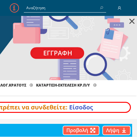
×
E-Mail
Κωδικός
Να με θυμάσαι
 ΛΟΓ.ΚΡΑΤΟΥΣ
ΚΑΤΆΡΤΙΣΗ-ΕΚΤΈΛΕΣΗ ΚΡ.Π/Υ
Είσοδος
Ξέχασα τον Κωδικό
πρέπει να συνδεθείτε:
Είσοδος
Προβολή
Λήψη