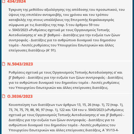
434/2024
Έγκριση της μεθόδου αξιολόγησης της απόδοσης του προσωπικού, του
ύψους της επιπλέον ανταμοιβής, του χρόνου και του τρόπου
καταβολής της στους υπαλλήλους της Επιτροπής Κεφαλαιαγοράς
σύμφωνα με τις διατάξεις της παρ. 5 του άρθρου 59 του
ν. 5043/2023 «Ρυθμίσεις σχετικά με τους Οργανισμούς Τοπικής
Ενότητες
Αυτοδιοίκησης α' και β' βαθμού - Διατάξεις για την ευζωία των ζώων
συντροφιάς - Διατάξεις για το ανθρώπινο δυναμικό του δημοσίου
Επικαιρότητα
τομέα - Λοιπές ρυθμίσεις του Υπουργείου Εσωτερικών και άλλες
επείγουσες διατάξεις» (Α' 91).
E-book
Οδηγοί εκκαθάρισης
Ν.5043/2023
Νόμοι και προεδρικά διατάγματα
Ρυθμίσεις σχετικά με τους Οργανισμούς Τοπικής Αυτοδιοίκησης α’ και
β’ βαθμού - Διατάξεις για την ευζωία των ζώων συντροφιάς - Διατάξεις
Υπουργικές αποφάσεις
για το ανθρώπινο δυναμικό του δημοσίου τομέα - Λοιπές ρυθμίσεις
του Υπουργείου Εσωτερικών και άλλες επείγουσες διατάξεις.
Νομολογία και Γνωμοδοτήσεις ΝΣΚ
Ο.3036/2023
Κοινοποίηση των διατάξεων των άρθρων 13, 15, 26 (παρ. 1), 72 (παρ. 1),
Πληροφορίες
73, 74, 75, 79, 88, 90, 97 (παρ. 1), 122 και 124 του ν. 5043/2023 («Ρυθμίσεις
σχετικά με τους Οργανισμούς Τοπικής Αυτοδιοίκησης α’ και β’ βαθμού -
Είσοδος
Διατάξεις για την ευζωία των ζώων συντροφιάς - Διατάξεις για το
ανθρώπινο δυναμικό του δημοσίου τομέα - Λοιπές ρυθμίσεις του
Εγγραφή
Υπουργείου Εσωτερικών και άλλες επείγουσες διατάξεις, Α΄91/13-4-