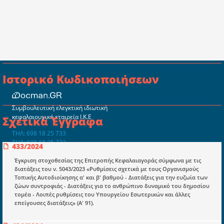
Ιστορικό Κωδικοποιήσεων
Συμβουλευτική ελεγκτική ιδιωτική
κεφαλαιουχική εταιρεία Ι.Κ.Ε
Σχετικά Έγγραφα
ΤΗΛ: 698 18 25 733
ΤΗΛ: 698 18 25 732
433/2024
mydocmangr@gmail.com
Docman.gr
Έγκριση στοχοθεσίας της Επιτροπής Κεφαλαιαγοράς σύμφωνα με τις
διατάξεις του ν. 5043/2023 «Ρυθμίσεις σχετικά με τους Οργανισμούς
Τοπικής Αυτοδιοίκησης α' και β' βαθμού - Διατάξεις για την ευζωία των
ζώων συντροφιάς - Διατάξεις για το ανθρώπινο δυναμικό του δημοσίου
Ποιοί είμαστε;
τομέα - Λοιπές ρυθμίσεις του Υπουργείου Εσωτερικών και άλλες
επείγουσες διατάξεις» (Α' 91).
Μια πολυετής εθελοντική προσπάθεια που
μετατράπηκε σε επιχειρηματική οντότητα και φιλοδοξεί να συμβάλλει
στην διάδοση της γνώσης.