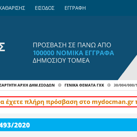
ΚΑΘΑΡΙΣΗΣ
ΕΙΣΟΔΟΣ
ΕΓΓΡΑΦΗ
ΞΑΡΤΗΤΗ ΑΡΧΗ ΔΗΜ.ΕΣΟΔΩΝ
ΓΕΝΙΚΆ ΘΈΜΑΤΑ ΓΧΚ
30/004/000/
να έχετε πλήρη πρόσβαση στο mydocman.gr 
493/2020