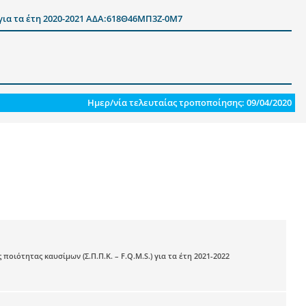
για τα έτη 2020-2021 ΑΔΑ:618Θ46ΜΠ3Ζ-0Μ7
Ημερ/νία τελευταίας τροποποίησης: 09/04/2020
τητας καυσίμων (Σ.Π.Π.Κ. – F.Q.M.S.) για τα έτη 2021-2022