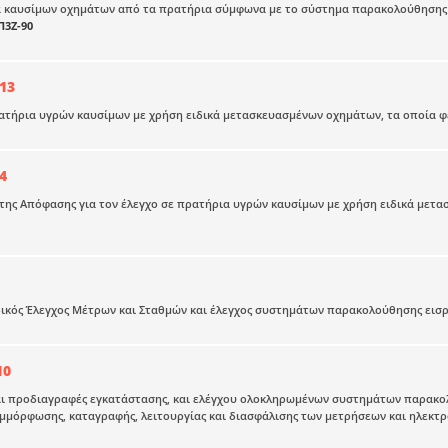
καυσίμων οχημάτων από τα πρατήρια σύμφωνα με το σύστημα παρακολούθησης ποιό
Π3Ζ-90
13
ατήρια υγρών καυσίμων με χρήση ειδικά μετασκευασμένων οχημάτων, τα οποία φ
4
ης Απόφασης για τον έλεγχο σε πρατήρια υγρών καυσίμων με χρήση ειδικά μετα
δικός Έλεγχος Μέτρων και Σταθμών και έλεγχος συστημάτων παρακολούθησης ει
10
και προδιαγραφές εγκατάστασης, και ελέγχου ολοκληρωμένων συστημάτων παρακο
μμόρφωσης, καταγραφής, λειτουργίας και διασφάλισης των μετρήσεων και ηλεκτ