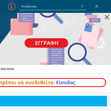
×
E-Mail
Κωδικός
Να με θυμάσαι
1493/2020
Είσοδος
Ξέχασα τον Κωδικό
πρέπει να συνδεθείτε:
Είσοδος