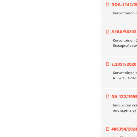
ΠΟΛ.1141/2
Κοινοποίηση δ
Δ18Α/50203
Κοινοποίηση δ
διευκρινήσεω
Ε.2051/2020
Κοινοποίηση τ
Α΄ 67/19.3.202
ΠΔ 122/199
Διαδικασία εκ
υποπερίπτ.γγ τ
486354/202