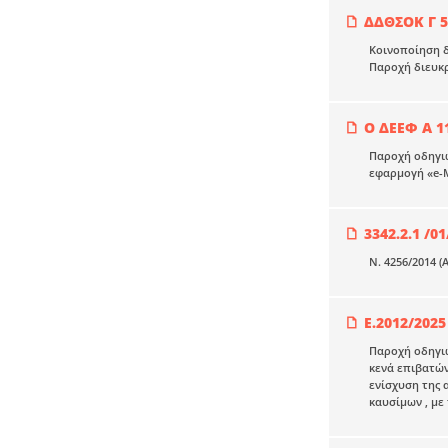
ΔΔΘΣΟΚ Γ 5
Κοινοποίηση δι
Παροχή διευκ
Ο ΔΕΕΦ Α 1
Παροχή οδηγιώ
εφαρμογή «e-Μ
3342.2.1 /01
Ν. 4256/2014 (
E.2012/2025
Παροχή οδηγιώ
κενά επιβατών
ενίσχυση της 
καυσίμων , με