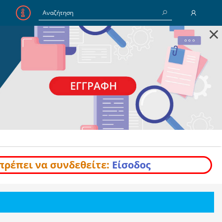
×
E-Mail
Κωδικός
Να με θυμάσαι
Είσοδος
Ξέχασα τον Κωδικό
πρέπει να συνδεθείτε:
Είσοδος