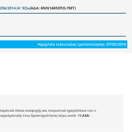
6/2014 (Α’ 92)»
(ΑΔΑ: 6ΝΝ14653ΠΩ-7ΜΤ)
Ημερ/νία τελευταίας τροποποίησης: 07/03/2019
λματικά πλοία αναψυχής και τουριστικά ημερόπλοια του ν.
παγγελματικής τους δραστηριότητας λόγω covid -19.
ΑΔΑ: