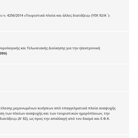
ν. 4256/2014 «Τουριστικά πλοία και άλλες διατάξεις» (ΥΕΚ 92/Α΄)-
ορολογικής και Τελωνειακής Διοίκησης για την ηλεκτρονική
2Θ6)
 εκτέλεσης μεμονωμένων κινήσεων από επαγγελματικά πλοία αναψυχής
ίηση των πλοίων αναψυχής και των τουριστικών ημερόπλοιων, την
τάξεις» (Α' 82), ως προς την απαλλαγή από τον δασμό και Ε.Φ.Κ.