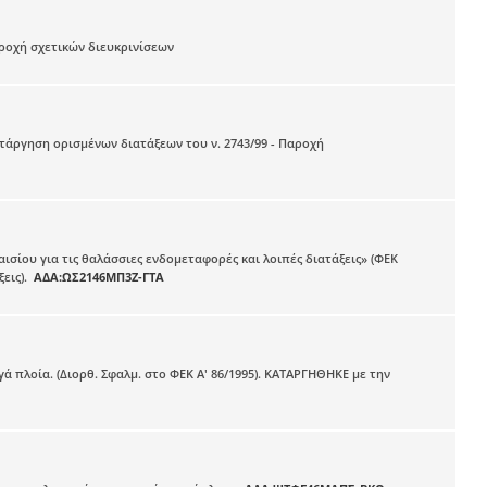
αροχή σχετικών διευκρινίσεων
Κατάργηση ορισμένων διατάξεων του ν. 2743/99 - Παροχή
ισίου για τις θαλάσσιες ενδομεταφορές και λοιπές διατάξεις» (ΦΕΚ
ξεις).
ΑΔΑ:ΩΣ2146ΜΠ3Ζ-ΓΤΑ
 πλοία. (Διορθ. Σφαλμ. στο ΦΕΚ Α' 86/1995). ΚΑΤΑΡΓΗΘΗΚΕ με την