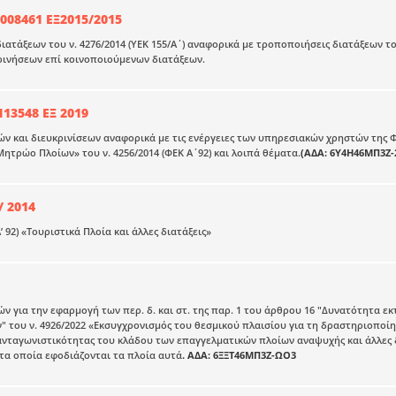
008461 ΕΞ2015/2015
ατάξεων του ν. 4276/2014 (ΥΕΚ 155/Α΄) αναφορικά με τροποποιήσεις διατάξεων του 
ρινήσεων επί κοινοποιούμενων διατάξεων.
113548 ΕΞ 2019
ν και διευκρινίσεων αναφορικά με τις ενέργειες των υπηρεσιακών χρηστών της Φ
ητρώο Πλοίων» του ν. 4256/2014 (ΦΕΚ Α΄92) και λοιπά θέματα.
(ΑΔΑ: 6Υ4Η46ΜΠ3Ζ-
/ 2014
Α’ 92) «Τουριστικά Πλοία και άλλες διατάξεις»
ν για την εφαρμογή των περ. δ. και στ. της παρ. 1 του άρθρου 16 "Δυνατότητα
" του ν. 4926/2022 «Εκσυγχρονισμός του θεσμικού πλαισίου για τη δραστηριοπο
ανταγωνιστικότητας του κλάδου των επαγγελματικών πλοίων αναψυχής και άλλες δια
 τα οποία εφοδιάζονται τα πλοία αυτά
. ΑΔΑ: 6ΞΞΤ46ΜΠ3Ζ-ΩΟ3