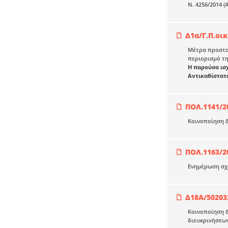
Ν. 4256/2014 (
Δ1α/Γ.Π.οικ
Μέτρα προστασ
περιορισμό τη
Η παρούσα ισχ
Αντικαθίστατ
ΠΟΛ.1141/2
Κοινοποίηση δ
ΠΟΛ.1163/2
Ενημέρωση σχε
Δ18Α/50203
Κοινοποίηση δ
διευκρινήσεω