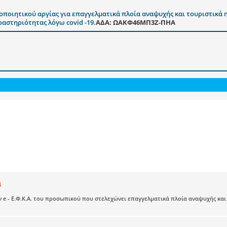
ιητικού αργίας για επαγγελματικά πλοία αναψυχής και τουριστικά ημερ
αστηριότητας λόγω covid -19.
ΑΔΑ: ΩΑΚΦ46ΜΠ3Ζ-ΠΗΑ
4
 e - Ε.Φ.Κ.Α. του προσωπικού που στελεχώνει επαγγελματικά πλοία αναψυχής κα