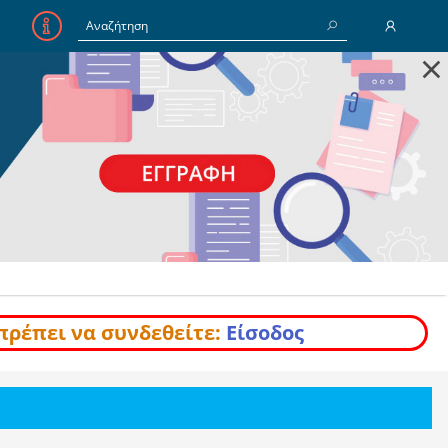
×
E-Mail
Κωδικός
Να με θυμάσαι
Είσοδος
Ξέχασα τον Κωδικό
πρέπει να συνδεθείτε:
Είσοδος