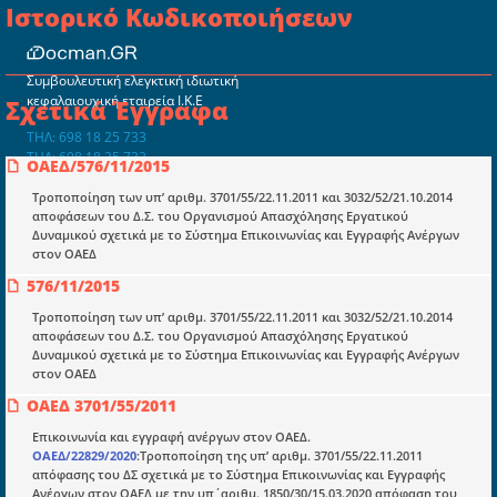
Ιστορικό Κωδικοποιήσεων
Συμβουλευτική ελεγκτική ιδιωτική
κεφαλαιουχική εταιρεία Ι.Κ.Ε
Σχετικά Έγγραφα
ΤΗΛ: 698 18 25 733
ΤΗΛ: 698 18 25 732
ΟΑΕΔ/576/11/2015
mydocmangr@gmail.com
Docman.gr
Τροποποίηση των υπ’ αριθμ. 3701/55/22.11.2011 και 3032/52/21.10.2014
αποφάσεων του Δ.Σ. του Οργανισμού Απασχόλησης Εργατικού
Δυναμικού σχετικά με το Σύστημα Επικοινωνίας και Εγγραφής Ανέργων
στον ΟΑΕΔ
Ποιοί είμαστε;
576/11/2015
Μια πολυετής εθελοντική προσπάθεια που
μετατράπηκε σε επιχειρηματική οντότητα και φιλοδοξεί να συμβάλλει
Τροποποίηση των υπ’ αριθμ. 3701/55/22.11.2011 και 3032/52/21.10.2014
στην διάδοση της γνώσης.
αποφάσεων του Δ.Σ. του Οργανισμού Απασχόλησης Εργατικού
Δυναμικού σχετικά με το Σύστημα Επικοινωνίας και Εγγραφής Ανέργων
στον ΟΑΕΔ
ΟΑΕΔ 3701/55/2011
Επικοινωνία και εγγραφή ανέργων στον ΟΑΕΔ.
ΟΑΕΔ/22829/2020
:Τροποποίηση της υπ’ αριθμ. 3701/55/22.11.2011
Ενότητες
απόφασης του ΔΣ σχετικά με το Σύστημα Επικοινωνίας και Εγγραφής
Επικαιρότητα
Ανέργων στον ΟΑΕΔ με την υπ΄αριθμ. 1850/30/15.03.2020 απόφαση του