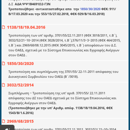
Δ.Σ
ΑΔΑ:ΨΨ1Β4691Ω2-Γ3Ν
E-book
Τροποποιήθηκε -αντικατασταθηκε απο την
1850/30/2020
ΦΕΚ: 911/
Β/17.03.2020 και την 553/15/27.02.2018, ΦΕΚ-929/Β/16.03.2018)
Οδηγοί εκκαθάρισης
1138/18/19.04.2016
Νόμοι και προεδρικά διατάγματα
Τροποποίηση των υπ’ αριθμ. 3701/55/22.11.2011 (ΦΕΚ 3018/2011, τ.Β΄),
Υπουργικές αποφάσεις
3032/52/21−10−2014 (ΦΕΚ 3028/2014, τ.Β΄),576/11/3−3−2015 (ΦΕΚ 464/2015,
τ.Β΄) και 2969/68/08.12.2015 (ΦΕΚ 3045/2015, τ.Β΄) αποφάσεων του Δ.Σ.
Νομολογία και Γνωμοδοτήσεις ΝΣΚ
του ΟΑΕΔ, σχετικά με το Σύστημα Επικοινωνίας και Εγγραφής Ανέργων
στον ΟΑΕΔ .
Πληροφορίες
1850/30/2020
Είσοδος
Τροποποίηση και συμπλήρωση της 3701/55/ 22-11-2011 απόφασης του
Διοικητικού Συμβουλίου του ΟΑΕΔ (Β΄/3018).
Εγγραφή
3032/52/2014
Οδηγίες Εγγραφής
Συμπλήρωση − Τροποποίηση της υπ’ αριθ. 3701/55/ 22.11.2011
απόφασης του ΔΣ του ΟΑΕΔ σχετικά με το Σύστημα Επικοινωνίας και
Βοηθός Αναζήτησης
Εγγραφής Ανέργων στον ΟΑΕΔ.
(Τροποποιήθηκε με την υπ' Αριθμ. απόφ. 1138/18/19.04.2016, ΦΕΚ
Οροι χρησης ιστοτοπου
1543/Β/1.6.2016)
2969/68/2015
Τροποποίηση των υπ’ αριθμ. 3701/55/22.11.2011, 3032/52/ 21−10−2014