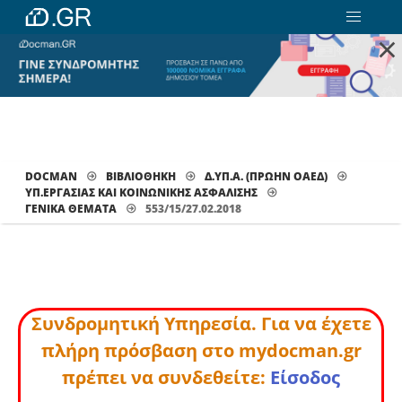
×
DOCMAN
ΒΙΒΛΙΟΘΗΚΗ
Δ.ΥΠ.Α. (ΠΡΩΗΝ ΟΑΕΔ)
ΥΠ.ΕΡΓΑΣΙΑΣ ΚΑΙ ΚΟΙΝΩΝΙΚΗΣ ΑΣΦΑΛΙΣΗΣ
ΓΕΝΙΚΆ ΘΈΜΑΤΑ
553/15/27.02.2018
Συνδρομητική Υπηρεσία. Για να έχετε
πλήρη πρόσβαση στο mydocman.gr
πρέπει να συνδεθείτε:
Είσοδος