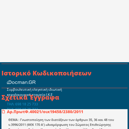
Ιστορικό Κωδικοποιήσεων
Συμβουλευτική ελεγκτική ιδιωτική
κεφαλαιουχική εταιρεία Ι.Κ.Ε
Σχετικά Έγγραφα
ΤΗΛ: 698 18 25 733
ΤΗΛ: 698 18 25 732
Αρ.ΠρωτΦ.40021/οικ19458/2380/2011
mydocmangr@gmail.com
Docman.gr
ΘΕΜΑ : Γνωστοποίηση των διατάξεων των άρθρων 35, 36 και 48 του
ν.3996/2011 (ΦΕΚ 170 Α') «Αναμόρφωση του Σώματος Επιθεώρησης