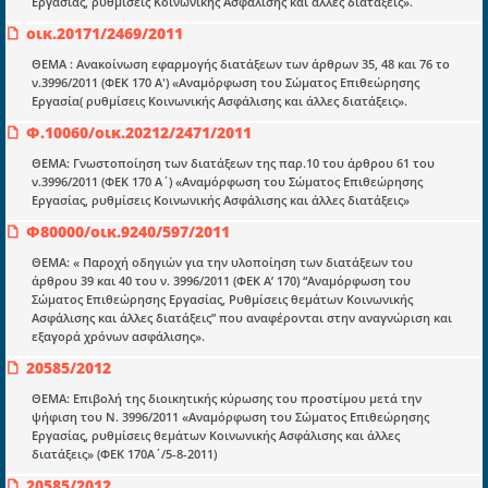
Εργασίας, ρυθμίσεις Κοινωνικής Ασφάλισης και άλλες διατάξεις».
Ποιοί είμαστε;
οικ.20171/2469/2011
Μια πολυετής εθελοντική προσπάθεια που
ΘΕΜΑ : Ανακοίνωση εφαρμογής διατάξεων των άρθρων 35, 48 και 76 το
μετατράπηκε σε επιχειρηματική οντότητα και φιλοδοξεί να συμβάλλει
ν.3996/2011 (ΦΕΚ 170 Α') «Αναμόρφωση του Σώματος Επιθεώρησης
στην διάδοση της γνώσης.
Εργασία( ρυθμίσεις Κοινωνικής Ασφάλισης και άλλες διατάξεις».
Φ.10060/οικ.20212/2471/2011
ΘΕΜΑ: Γνωστοποίηση των διατάξεων της παρ.10 του άρθρου 61 του
ν.3996/2011 (ΦΕΚ 170 Α΄) «Αναμόρφωση του Σώματος Επιθεώρησης
Εργασίας, ρυθμίσεις Κοινωνικής Ασφάλισης και άλλες διατάξεις»
Ενότητες
Φ80000/οικ.9240/597/2011
Επικαιρότητα
ΘΕΜΑ: « Παροχή οδηγιών για την υλοποίηση των διατάξεων του
άρθρου 39 και 40 του ν. 3996/2011 (ΦΕΚ Α’ 170) “Αναμόρφωση του
E-book
Σώματος Επιθεώρησης Εργασίας, Ρυθμίσεις θεμάτων Κοινωνικής
Ασφάλισης και άλλες διατάξεις” που αναφέρονται στην αναγνώριση και
Οδηγοί εκκαθάρισης
εξαγορά χρόνων ασφάλισης».
Νόμοι και προεδρικά διατάγματα
20585/2012
Υπουργικές αποφάσεις
ΘΕΜΑ: Επιβολή της διοικητικής κύρωσης του προστίμου μετά την
ψήφιση του Ν. 3996/2011 «Αναμόρφωση του Σώματος Επιθεώρησης
Νομολογία και Γνωμοδοτήσεις ΝΣΚ
Εργασίας, ρυθμίσεις θεμάτων Κοινωνικής Ασφάλισης και άλλες
διατάξεις» (ΦΕΚ 170Α΄/5-8-2011)
20585/2012