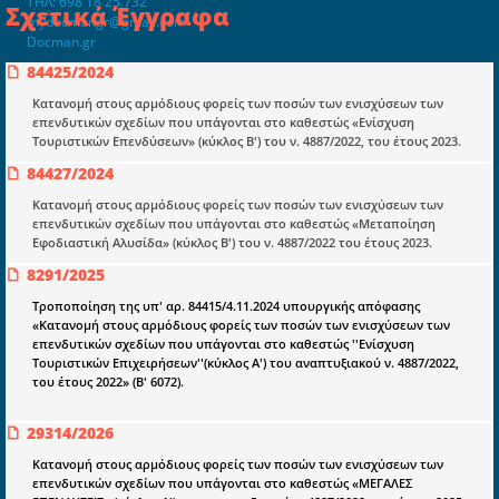
ΤΗΛ: 698 18 25 732
Σχετικά Έγγραφα
mydocmangr@gmail.com
Docman.gr
84425/2024
Κατανομή στους αρμόδιους φορείς των ποσών των ενισχύσεων των
Ποιοί είμαστε;
επενδυτικών σχεδίων που υπάγονται στο καθεστώς «Ενίσχυση
Μια πολυετής εθελοντική προσπάθεια που
Τουριστικών Επενδύσεων» (κύκλος Β') του ν. 4887/2022, του έτους 2023.
μετατράπηκε σε επιχειρηματική οντότητα και φιλοδοξεί να συμβάλλει
84427/2024
στην διάδοση της γνώσης.
Κατανομή στους αρμόδιους φορείς των ποσών των ενισχύσεων των
επενδυτικών σχεδίων που υπάγονται στο καθεστώς «Μεταποίηση
Εφοδιαστική Αλυσίδα» (κύκλος Β') του ν. 4887/2022 του έτους 2023.
8291/2025
Ενότητες
Τροποποίηση της υπ' αρ. 84415/4.11.2024 υπουργικής απόφασης
«Κατανομή στους αρμόδιους φορείς των ποσών των ενισχύσεων των
Επικαιρότητα
επενδυτικών σχεδίων που υπάγονται στο καθεστώς ''Ενίσχυση
Τουριστικών Επιχειρήσεων''(κύκλος Α') του αναπτυξιακού ν. 4887/2022,
E-book
του έτους 2022» (Β' 6072).
Οδηγοί εκκαθάρισης
29314/2026
Νόμοι και προεδρικά διατάγματα
Κατανομή στους αρμόδιους φορείς των ποσών των ενισχύσεων των
Υπουργικές αποφάσεις
επενδυτικών σχεδίων που υπάγονται στο καθεστώς «ΜΕΓΑΛΕΣ