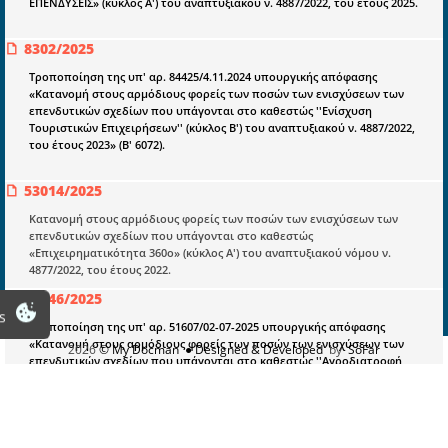
ΕΠΕΝΔΥΣΕΙΣ» (κύκλος Α') του αναπτυξιακού ν. 4887/2022, του έτους 2025.
Νομολογία και Γνωμοδοτήσεις ΝΣΚ
8302/2025
Πληροφορίες
Τροποποίηση της υπ' αρ. 84425/4.11.2024 υπουργικής απόφασης
«Κατανομή στους αρμόδιους φορείς των ποσών των ενισχύσεων των
Είσοδος
επενδυτικών σχεδίων που υπάγονται στο καθεστώς ''Ενίσχυση
Τουριστικών Επιχειρήσεων'' (κύκλος Β') του αναπτυξιακού ν. 4887/2022,
Εγγραφή
του έτους 2023» (Β' 6072).
Οδηγίες Εγγραφής
53014/2025
Βοηθός Αναζήτησης
Κατανομή στους αρμόδιους φορείς των ποσών των ενισχύσεων των
επενδυτικών σχεδίων που υπάγονται στο καθεστώς
Οροι χρησης ιστοτοπου
«Επιχειρηματικότητα 360ο» (κύκλος Α') του αναπτυξιακού νόμου ν.
4877/2022, του έτους 2022.
76846/2025
s
Τροποποίηση της υπ' αρ. 51607/02-07-2025 υπουργικής απόφασης
«Κατανομή στους αρμόδιους φορείς των ποσών των ενισχύσεων των
2026
© My Docman
● Designed & Developed
by
SoFar
επενδυτικών σχεδίων που υπάγονται στο καθεστώς ''Αγροδιατροφή
Πρωτογενής Παραγωγή και Μεταποίηση Γεωργικών Προϊόντων Αλιεία
Υδατοκαλλιέργεια'' του αναπτυξιακού νόμου ν. 4887/2022, του έτους
2022 (κύκλος Α')» (Β' 3401).