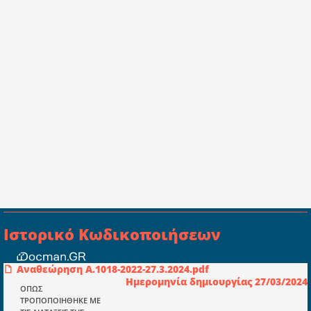
Ιστορικό Κωδικοποιήσεων
Αναθεώρηση Α.1018-2022-27.3.2024.pdf
Συμβουλευτική ελεγκτική ιδιωτική
Ημερομηνία δημιουργίας 27/03/2024
κεφαλαιουχική εταιρεία Ι.Κ.Ε
ΟΠΩΣ
ΤΡΟΠΟΠΟΙΗΘΗΚΕ ΜΕ
ΤΗΛ: 698 18 25 733