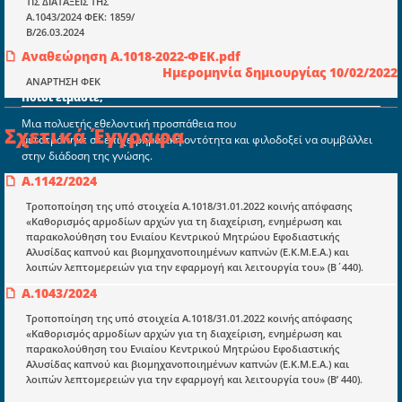
ΤΙΣ ΔΙΑΤΑΞΕΙΣ ΤΗΣ
ΤΗΛ: 698 18 25 732
Α.1043/2024 ΦΕΚ: 1859/
mydocmangr@gmail.com
Β/26.03.2024
Docman.gr
Αναθεώρηση Α.1018-2022-ΦΕΚ.pdf
Ημερομηνία δημιουργίας 10/02/2022
ΑΝΑΡΤΗΣΗ ΦΕΚ
Ποιοί είμαστε;
Μια πολυετής εθελοντική προσπάθεια που
Σχετικά Έγγραφα
μετατράπηκε σε επιχειρηματική οντότητα και φιλοδοξεί να συμβάλλει
στην διάδοση της γνώσης.
Α.1142/2024
Τροποποίηση της υπό στοιχεία Α.1018/31.01.2022 κοινής απόφασης
«Καθορισμός αρμοδίων αρχών για τη διαχείριση, ενημέρωση και
παρακολούθηση του Ενιαίου Κεντρικού Μητρώου Εφοδιαστικής
Αλυσίδας καπνού και βιομηχανοποιημένων καπνών (Ε.Κ.Μ.Ε.Α.) και
Ενότητες
λοιπών λεπτομερειών για την εφαρμογή και λειτουργία του» (Β΄440).
Επικαιρότητα
Α.1043/2024
E-book
Τροποποίηση της υπό στοιχεία Α.1018/31.01.2022 κοινής απόφασης
«Καθορισμός αρμοδίων αρχών για τη διαχείριση, ενημέρωση και
Οδηγοί εκκαθάρισης
παρακολούθηση του Ενιαίου Κεντρικού Μητρώου Εφοδιαστικής
Αλυσίδας καπνού και βιομηχανοποιημένων καπνών (Ε.Κ.Μ.Ε.Α.) και
Νόμοι και προεδρικά διατάγματα
λοιπών λεπτομερειών για την εφαρμογή και λειτουργία του» (Β’ 440).
Υπουργικές αποφάσεις