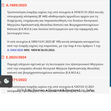
Α.1005/2023
Νομολογία και Γνωμοδοτήσεις ΝΣΚ
Τροποποίηση έναρξης ισχύος της υπό στοιχεία Α.1018/31.01.2022 κοινής
υπουργικής απόφασης (Β’ 440) «Καθορισμός αρμοδίων αρχών για τη
διαχείριση, ενημέρωση και παρακολούθηση του Ενιαίου Κεντρικού
Πληροφορίες
Μητρώου Εφοδιαστικής Αλυσίδας Καπνού και Βιομηχανοποιημένων
Καπνών (Ε.Κ.Μ.Ε.Α.) και λοιπών λεπτομερειών για την εφαρμογή και
Είσοδος
λειτουργία του».
Εγγραφή
Η υπό στοιχεία Α.1005/13.01.2023 (Β’ 185) κοινή απόφαση καταργείται
Οδηγίες Εγγραφής
από την έναρξη ισχύος της παρούσας. με την παρ.4 του άρθρου 1 της
Α.1043/2024
ΦΕΚ: 1859/Β/26.03.2024.
Βοηθός Αναζήτησης
Ε.2023/2024
Οροι χρησης ιστοτοπου
Παροχή οδηγιών σχετικά με τη λειτουργία του ηλεκτρονικού Μητρώου
υπό την ονομασία «Ενιαίο Κεντρικό Μητρώο Εφοδιαστικής Αλυσίδας
καπνού και βιομηχανοποιημένων καπνών» (Ε.Κ.Μ.Ε.Α.).
Α.1171/2022
s
Τροποποίηση έναρξης ισχύος της υπό στοιχεία Α.1267/23.12.2021
2026
© My Docman
● Designed & Developed
by
SoFar
απόφασης Υφυπουργού Οικονομικών «Καθορισμός των όρων και
προϋποθέσεων για την αδειοδότηση δραστηριοτήτων που αφορούν
την εφοδιαστική αλυσίδα καπνού, βιομηχανοποιημένων καπνών,
εξοπλισμού παραγωγής βιομηχανοποιημένων καπνών και κρίσιμων
πρώτων υλών για την παραγωγή βιομηχανοποιημένων καπνών και