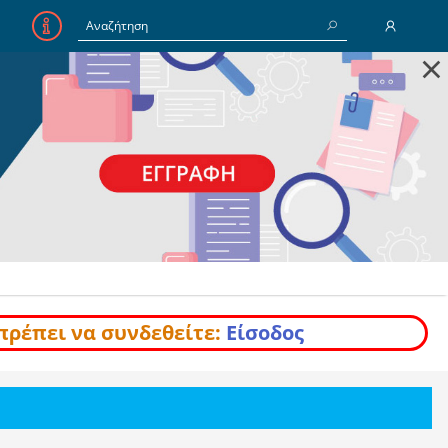
×
E-Mail
Κωδικός
Να με θυμάσαι
Είσοδος
Ξέχασα τον Κωδικό
πρέπει να συνδεθείτε:
Είσοδος