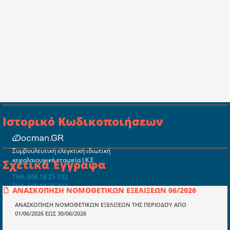
Ιστορικό Κωδικοποιήσεων
Συμβουλευτική ελεγκτική ιδιωτική
κεφαλαιουχική εταιρεία Ι.Κ.Ε
Σχετικά Έγγραφα
ΤΗΛ: 698 18 25 733
ΤΗΛ: 698 18 25 732
ΑΝΑΣΚΟΠΗΣΗ ΝΟΜΟΘΕΤΙΚΩΝ ΕΞΕΛΙΞΕΩΝ 06/2026
mydocmangr@gmail.com
Docman.gr
ΑΝΑΣΚΟΠΗΣΗ ΝΟΜΟΘΕΤΙΚΩΝ ΕΞΕΛΙΞΕΩΝ ΤΗΣ ΠΕΡΙΟΔΟΥ ΑΠΟ
01/06/2026 ΕΩΣ 30/06/2026