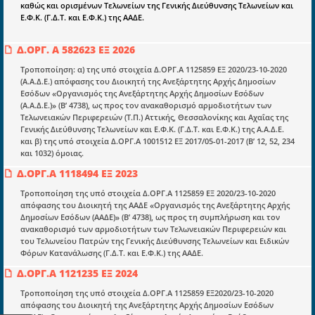
καθώς και ορισμένων Τελωνείων της Γενικής Διεύθυνσης Τελωνείων και
Επικαιρότητα
Ε.Φ.Κ. (Γ.Δ.Τ. και Ε.Φ.Κ.) της ΑΑΔΕ.
E-book
Δ.ΟΡΓ. Α 582623 ΕΞ 2026
Οδηγοί εκκαθάρισης
Τροποποίηση: α) της υπό στοιχεία Δ.ΟΡΓ.Α 1125859 ΕΞ 2020/23-10-2020
Νόμοι και προεδρικά διατάγματα
(Α.Α.Δ.Ε.) απόφασης του Διοικητή της Ανεξάρτητης Αρχής Δημοσίων
Εσόδων «Οργανισμός της Ανεξάρτητης Αρχής Δημοσίων Εσόδων
Υπουργικές αποφάσεις
(Α.Α.Δ.Ε.)» (Β’ 4738), ως προς τον ανακαθορισμό αρμοδιοτήτων των
Τελωνειακών Περιφερειών (Τ.Π.) Αττικής, Θεσσαλονίκης και Αχαΐας της
Νομολογία και Γνωμοδοτήσεις ΝΣΚ
Γενικής Διεύθυνσης Τελωνείων και Ε.Φ.Κ. (Γ.Δ.Τ. και Ε.Φ.Κ.) της Α.Α.Δ.Ε.
και β) της υπό στοιχεία Δ.ΟΡΓ.Α 1001512 ΕΞ 2017/05-01-2017 (Β’ 12, 52, 234
και 1032) όμοιας.
Πληροφορίες
Δ.ΟΡΓ.Α 1118494 ΕΞ 2023
Είσοδος
Τροποποίηση της υπό στοιχεία Δ.ΟΡΓ.Α 1125859 ΕΞ 2020/23-10-2020
απόφασης του Διοικητή της ΑΑΔΕ «Οργανισμός της Ανεξάρτητης Αρχής
Εγγραφή
Δημοσίων Εσόδων (ΑΑΔΕ)» (Β’ 4738), ως προς τη συμπλήρωση και τον
ανακαθορισμό των αρμοδιοτήτων των Τελωνειακών Περιφερειών και
Οδηγίες Εγγραφής
του Τελωνείου Πατρών της Γενικής Διεύθυνσης Τελωνείων και Ειδικών
Φόρων Κατανάλωσης (Γ.Δ.Τ. και Ε.Φ.Κ.) της ΑΑΔΕ.
Βοηθός Αναζήτησης
Δ.ΟΡΓ.Α 1121235 ΕΞ 2024
Οροι χρησης ιστοτοπου
Τροποποίηση της υπό στοιχεία Δ.ΟΡΓ.Α 1125859 ΕΞ2020/23-10-2020
απόφασης του Διοικητή της Ανεξάρτητης Αρχής Δημοσίων Εσόδων