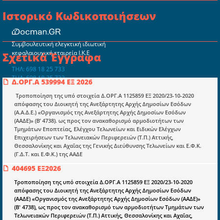
Ιστορικό Κωδικοποιήσεων
Συμβουλευτική ελεγκτική ιδιωτική
κεφαλαιουχική εταιρεία Ι.Κ.Ε
Σχετικά Έγγραφα
ΤΗΛ: 698 18 25 733
ΤΗΛ: 698 18 25 732
Δ.ΟΡΓ.Α 539994 ΕΞ 2026
mydocmangr@gmail.com
Docman.gr
Τροποποίηση της υπό στοιχεία Δ.ΟΡΓ.Α 1125859 ΕΞ 2020/23-10-2020
απόφασης του Διοικητή της Ανεξάρτητης Αρχής Δημοσίων Εσόδων
(Α.Α.Δ.Ε.) «Οργανισμός της Ανεξάρτητης Αρχής Δημοσίων Εσόδων
(ΑΑΔΕ)» (Β’ 4738). ως προς τον ανακαθορισμό αρμοδιοτήτων των
Ποιοί είμαστε;
Τμημάτων Εποπτείας, Ελέγχου Τελωνείων και Ειδικών Ελέγχων
Επιχειρήσεων των Τελωνειακών Περιφερειών (Τ.Π.) Αττικής,
Μια πολυετής εθελοντική προσπάθεια που
Θεσσαλονίκης και Αχαΐας της Γενικής Διεύθυνσης Τελωνείων και Ε.Φ.Κ.
μετατράπηκε σε επιχειρηματική οντότητα και φιλοδοξεί να συμβάλλει
(Γ.Δ.Τ. και Ε.Φ.Κ.) της ΑΑΔΕ
στην διάδοση της γνώσης.
404695 ΕΞ2026
Τροποποίηση της υπό στοιχεία Δ.ΟΡΓ.Α 1125859 ΕΞ 2020/23-10-2020
απόφασης του Διοικητή της Ανεξάρτητης Αρχής Δημοσίων Εσόδων
(ΑΑΔΕ) «Οργανισμός της Ανεξάρτητης Αρχής Δημοσίων Εσόδων (ΑΑΔΕ)»
(Β' 4738), ως προς τον ανακαθορισμό των αρμοδιοτήτων Τμημάτων των
Ενότητες
Τελωνειακών Περιφερειών (Τ.Π.) Αττικής, Θεσσαλονίκης και Αχαΐας,