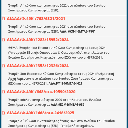
mydocmangr@gmail.com
Docman.gr
Έναρξη Α΄ κύκλου κινητικότητας 2022 στο πλαίσιο του Ενιαίου
Συστήματος Κινητικότητας (ΕΣΚ).
ΔΙΔΑΔ/Φ.49Κ /768/6321/2021
Ποιοί είμαστε;
Έναρξη Α΄ κύκλου κινητικότητας 2021 στο πλαίσιο του Ενιαίου
Μια πολυετής εθελοντική προσπάθεια που
Συστήματος Κινητικότητας (ΕΣΚ).
ΑΔΑ: 6ΚΠ446ΜΤΛ6-7ΨΓ
μετατράπηκε σε επιχειρηματική οντότητα και φιλοδοξεί να συμβάλλει
ΔΙΔΑΔ/Φ.49K/1283/15952/2024
στην διάδοση της γνώσης.
ΘΕΜΑ: Έναρξη 1ου Έκτακτου Κύκλου Κινητικότητας έτους 2024
(Υπουργείο Εθνικής Οικονομίας & Οικονομικών), στο πλαίσιο του
Ενιαίου Συστήματος Κινητικότητας (ΕΣΚ) και του ν. 4873/2021.
ΔΙΔΑΔ/Φ.49K/1358/12326/2024
Ενότητες
Έναρξη 3ου Έκτακτου Κύκλου Κινητικότητας έτους 2024 (Ρυθμιστική
Αρχή Λιμένων), στο πλαίσιο του Ενιαίου Συστήματος Κινητικότητας
Επικαιρότητα
(ΕΣΚ) και του ν. 4873/2021.
ΑΔΑ:ΡΥ1946ΜΤΛ6-Ν21
E-book
ΔΙΔΑΔ/Φ.49Κ /648/οικ.19590/2020
Οδηγοί εκκαθάρισης
Έναρξη κύκλου κινητικότητας 2020 στο πλαίσιο του Ενιαίου
Συστήματος Κινητικότητας
ΑΔΑ:9Ξ2Μ46ΜΤΛ6-952
Νόμοι και προεδρικά διατάγματα
ΔΙΔΑΔ/Φ.49Κ/1468/οικ.2418/2025
Υπουργικές αποφάσεις
Έναρξη Α΄ κύκλου κινητικότητας έτους 2025 στο πλαίσιο του Ενιαίου
Συστήματος Κινητικότητας (ΕΣΚ) – Υποβολή αιτημάτων.
Νομολογία και Γνωμοδοτήσεις ΝΣΚ