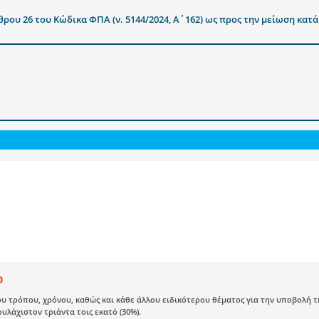
άρθρου 26 του Κώδικα ΦΠΑ (ν. 5144/2024, Α΄162) ως προς την μείωση κατ
0
υ τρόπου, χρόνου, καθώς και κάθε άλλου ειδικότερου θέματος για την υποβολή τ
υλάχιστον τριάντα τοις εκατό (30%).