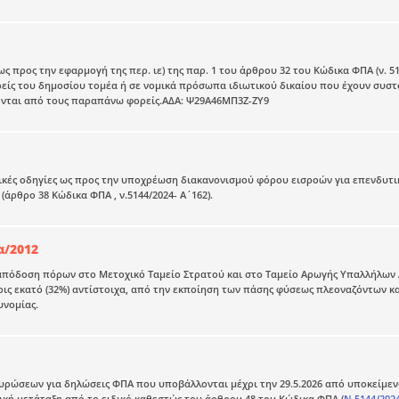
 ως προς την εφαρμογή της περ. ιε) της παρ. 1 του άρθρου 32 του Κώδικα ΦΠΑ (ν. 
είς του δημοσίου τομέα ή σε νομικά πρόσωπα ιδιωτικού δικαίου που έχουν συστα
νται από τους παραπάνω φορείς.ΑΔΑ: Ψ29Α46ΜΠ3Ζ-ΖΥ9
ές οδηγίες ως προς την υποχρέωση διακανονισμού φόρου εισροών για επενδυτικό
(άρθρο 38 Κώδικα ΦΠΑ , ν.5144/2024- Α΄162).
α/2012
απόδοση πόρων στο Μετοχικό Ταμείο Στρατού και στο Ταμείο Αρωγής Υπαλλήλων Α
οις εκατό (32%) αντίστοιχα, από την εκποίηση των πάσης φύσεως πλεοναζόντων 
υνομίας.
ρώσεων για δηλώσεις ΦΠΑ που υποβάλλονται μέχρι την 29.5.2026 από υποκείμενο
κή μετάταξη από το ειδικό καθεστώς του άρθρου 48 του Κώδικα ΦΠΑ (
Ν.5144/202