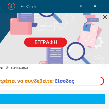
×
E-Mail
Κωδικός
Να με θυμάσαι
0)
Ε.2113/2025
Είσοδος
Ξέχασα τον Κωδικό
πρέπει να συνδεθείτε:
Είσοδος