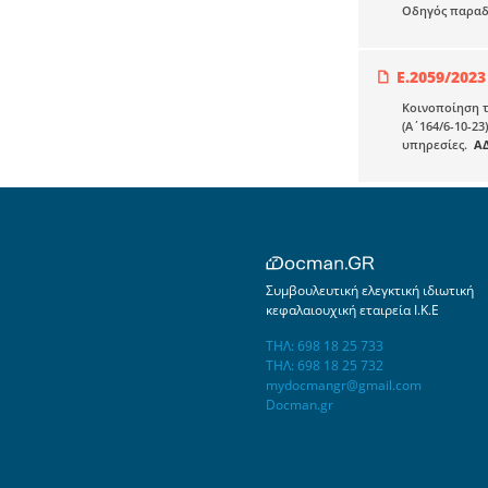
Οδηγός παραδε
Ε.2059/2023
Κοινοποίηση τ
(Α΄164/6-10-2
υπηρεσίες.
Α
Συμβουλευτική ελεγκτική ιδιωτική
κεφαλαιουχική εταιρεία Ι.Κ.Ε
ΤΗΛ: 698 18 25 733
ΤΗΛ: 698 18 25 732
mydocmangr@gmail.com
Docman.gr