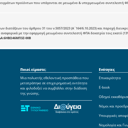
ιγμάτων προϊόντων που υπάγονται σε μειωμένο & υπερμειωμένο συντελεστή ΦΠΑ δ
ων διατάξεων του άρθρου 31 του ν.5057/2023 (Α΄164/6.10.2023) και παροχή διευκ
3) αναφορικά με την εφαρμογή μειωμένου συντελεστή ΦΠΑ δεκατρία τοις εκατό (13%
ΔΑ:6ΗΒΩ46ΜΠ3Ζ-00Β
Ποιοί είμαστε;
Ενότητες
Μια πολυετής εθελοντική προσπάθεια που
Επικαιρότητα
μετατράπηκε σε επιχειρηματική οντότητα
E-book
και φιλοδοξεί να συμβάλλει στην διάδοση
της γνώσης.
Οδηγοί εκκαθάρισ
Νόμοι και προεδρ
Υπουργικές αποφ
Νομολογία και Γν