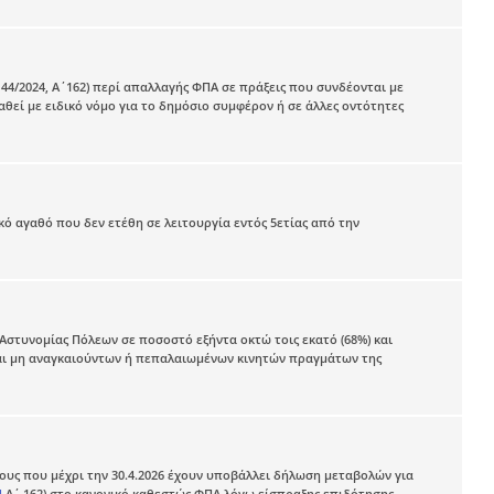
5144/2024, Α΄162) περί απαλλαγής ΦΠΑ σε πράξεις που συνδέονται με
θεί με ειδικό νόμο για το δημόσιο συμφέρον ή σε άλλες οντότητες
 αγαθό που δεν ετέθη σε λειτουργία εντός 5ετίας από την
στυνομίας Πόλεων σε ποσοστό εξήντα οκτώ τοις εκατό (68%) και
και μη αναγκαιούντων ή πεπαλαιωμένων κινητών πραγμάτων της
υς που μέχρι την 30.4.2026 έχουν υποβάλλει δήλωση μεταβολών για
4
Α΄ 162) στο κανονικό καθεστώς ΦΠΑ λόγω είσπραξης επιδότησης,