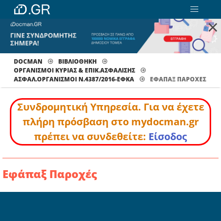
×
DOCMAN
ΒΙΒΛΙΟΘΗΚΗ
ΟΡΓΑΝΙΣΜΟΙ ΚΥΡΙΑΣ & ΕΠΙΚ.ΑΣΦΑΛΙΣΗΣ
ΑΣΦΑΛ.ΟΡΓΑΝΙΣΜΟΙ Ν.4387/2016-ΕΦΚΑ
ΕΦΆΠΑΞ ΠΑΡΟΧΈΣ
Συνδρομητική Υπηρεσία. Για να έχετε
πλήρη πρόσβαση στο mydocman.gr
πρέπει να συνδεθείτε:
Είσοδος
Εφάπαξ Παροχές