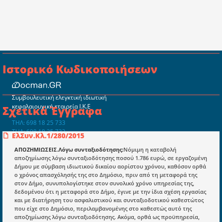
Ιστορικό Κωδικοποιήσεων
Συμβουλευτική ελεγκτική ιδιωτική
κεφαλαιουχική εταιρεία Ι.Κ.Ε
Σχετικά Έγγραφα
ΤΗΛ: 698 18 25 733
ΤΗΛ: 698 18 25 732
ΕλΣυν.Κλ.1/280/2015
mydocmangr@gmail.com
Docman.gr
ΑΠΟΖΗΜΙΩΣΕΙΣ.Λόγω συνταξιοδότησης:
Νόμιμη η καταβολή
αποζημίωσης λόγω συνταξιοδότησης ποσού 1.786 ευρώ, σε εργαζομένη
Δήμου με σύμβαση ιδιωτικού δικαίου αορίστου χρόνου, καθόσον ορθά
ο χρόνος απασχόλησής της στο Δημόσιο, πριν από τη μεταφορά της
Ποιοί είμαστε;
στον Δήμο, συνυπολογίστηκε στον συνολικό χρόνο υπηρεσίας της,
δεδομένου ότι η μεταφορά στο Δήμο, έγινε με την ίδια σχέση εργασίας
Μια πολυετής εθελοντική προσπάθεια που
και με διατήρηση του ασφαλιστικού και συνταξιοδοτικού καθεστώτος
μετατράπηκε σε επιχειρηματική οντότητα και φιλοδοξεί να συμβάλλει
που είχε στο Δημόσιο, περιλαμβανομένης στο καθεστώς αυτό της
στην διάδοση της γνώσης.
αποζημίωσης λόγω συνταξιοδότησης. Ακόμα, ορθά ως προϋπηρεσία,