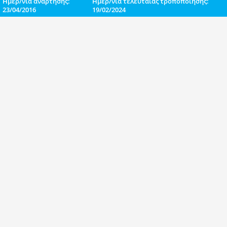
Ημερ/νία ανάρτησης:
Ημερ/νία τελευταίας τροποποίησης:
23/04/2016
19/02/2024