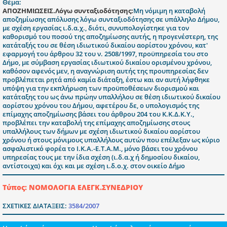
Θέμα:
ΑΠΟΖΗΜΙΩΣΕΙΣ.Λόγω συνταξιοδότησης:
Μη νόμιμη η καταβολή
αποζημίωσης απόλυσης λόγω συνταξιοδότησης σε υπάλληλο Δήμου,
με σχέση εργασίας ι.δ.α.χ., διότι, συνυπολογίστηκε για τον
καθορισμό του ποσού της αποζημίωσης αυτής, η προγενέστερη, της
κατάταξής του σε θέση ιδιωτικού δικαίου αορίστου χρόνου, κατ'
εφαρμογή του άρθρου 32 του ν. 2508/1997, προϋπηρεσία του στο
Δήμο, με σύμβαση εργασίας ιδιωτικού δικαίου ορισμένου χρόνου,
καθόσον αφενός μεν, η αναγνώριση αυτής της προυπηρεσίας δεν
προβλέπεται ρητά από καμία διάταξη, έστω και αν αυτή λήφθηκε
υπόψη για την εκπλήρωση των προϋποθέσεων διορισμού και
κατάταξης του ως άνω πρώην υπαλλήλου σε θέση ιδιωτικού δικαίου
αορίστου χρόνου του Δήμου, αφετέρου δε, ο υπολογισμός της
επίμαχης αποζημίωσης βάσει του άρθρου 204 του Κ.Κ.Δ.Κ.Υ.,
προβλέπει την καταβολή της επίμαχης αποζημίωσης στους
υπαλλήλους των δήμων με σχέση ιδιωτικού δικαίου αορίστου
χρόνου ή στους μόνιμους υπαλλήλους αυτών που επέλεξαν ως κύριο
ασφαλιστικό φορέα το Ι.Κ.Α.-Ε.Τ.Α.Μ., μόνο βάσει του χρόνου
υπηρεσίας τους με την ίδια σχέση (ι.δ.α.χ ή δημοσίου δικαίου,
αντίστοιχα) και όχι και με σχέση ι.δ.ο.χ. στον οικείο Δήμο
Τύπος: ΝΟΜΟΛΟΓΙΑ ΕΛΕΓΚ.ΣΥΝΕΔΡΙΟΥ
ΣΧΕΤΙΚΕΣ ΔΙΑΤΑΞΕΙΣ:
3584/2007