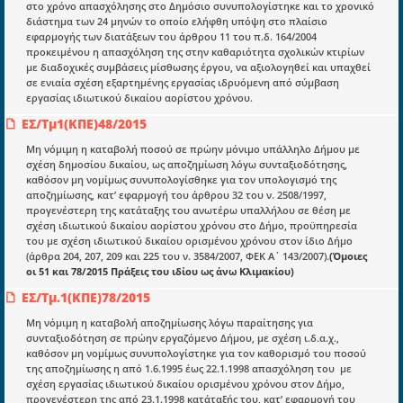
στο χρόνο απασχόλησης στο Δημόσιο συνυπολογίστηκε και το χρονικό
διάστημα των 24 μηνών το οποίο ελήφθη υπόψη στο πλαίσιο
εφαρμογής των διατάξεων του άρθρου 11 του π.δ. 164/2004
προκειμένου η απασχόληση της στην καθαριότητα σχολικών κτιρίων
με διαδοχικές συμβάσεις μίσθωσης έργου, να αξιολογηθεί και υπαχθεί
Ενότητες
σε ενιαία σχέση εξαρτημένης εργασίας ιδρυόμενη από σύμβαση
εργασίας ιδιωτικού δικαίου αορίστου χρόνου.
Επικαιρότητα
ΕΣ/Τμ1(ΚΠΕ)48/2015
E-book
Μη νόμιμη η καταβολή ποσού σε πρώην μόνιμο υπάλληλο Δήμου με
σχέση δημοσίου δικαίου, ως αποζημίωση λόγω συνταξιοδότησης,
Οδηγοί εκκαθάρισης
καθόσον μη νομίμως συνυπολογίσθηκε για τον υπολογισμό της
Νόμοι και προεδρικά διατάγματα
αποζημίωσης, κατ’ εφαρμογή του άρθρου 32 του ν. 2508/1997,
προγενέστερη της κατάταξης του ανωτέρω υπαλλήλου σε θέση με
Υπουργικές αποφάσεις
σχέση ιδιωτικού δικαίου αορίστου χρόνου στο Δήμο, προϋπηρεσία
του με σχέση ιδιωτικού δικαίου ορισμένου χρόνου στον ίδιο Δήμο
Νομολογία και Γνωμοδοτήσεις ΝΣΚ
(άρθρα 204, 207, 209 και 225 του ν. 3584/2007, ΦΕΚ Α΄ 143/2007).
(Όμοιες
οι 51 και 78/2015 Πράξεις του ιδίου ως άνω Κλιμακίου)
ΕΣ/Τμ.1(ΚΠΕ)78/2015
Πληροφορίες
Mη νόμιμη η καταβολή αποζημίωσης λόγω παραίτησης για
Είσοδος
συνταξιοδότηση σε πρώην εργαζόμενο Δήμου, με σχέση ι.δ.α.χ.,
καθόσον μη νομίμως συνυπολογίστηκε για τον καθορισμό του ποσού
Εγγραφή
της αποζημίωσης η από 1.6.1995 έως 22.1.1998 απασχόληση του με
σχέση εργασίας ιδιωτικού δικαίου ορισμένου χρόνου στον Δήμο,
Οδηγίες Εγγραφής
προγενέστερη της από 23.1.1998 κατάταξής του, κατ’ εφαρμογή του