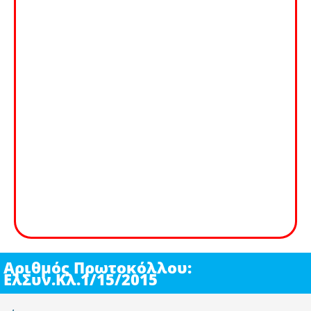
Αριθμός Πρωτοκόλλου:
ΕλΣυν.Κλ.1/15/2015