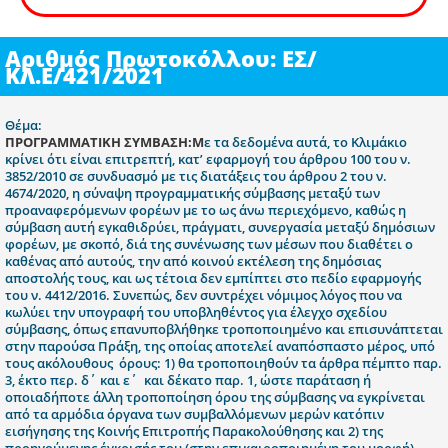
Αριθμός Πρωτοκόλλου: ΕΣ/
ΚΛ.Ε/421/2021
Θέμα:
ΠΡΟΓΡΑΜΜΑΤΙΚΗ ΣΥΜΒΑΣΗ:Μ
ε τα δεδομένα αυτά, το Κλιμάκιο
κρίνει ότι είναι επιτρεπτή, κατ’ εφαρμογή του άρθρου 100 του ν.
3852/2010 σε συνδυασμό με τις διατάξεις του άρθρου 2 του ν.
4674/2020, η σύναψη προγραμματικής σύμβασης μεταξύ των
προαναφερόμενων φορέων με το ως άνω περιεχόμενο, καθώς η
σύμβαση αυτή εγκαθιδρύει, πράγματι, συνεργασία μεταξύ δημόσιων
φορέων, με σκοπό, διά της συνένωσης των μέσων που διαθέτει ο
καθένας από αυτούς, την από κοινού εκτέλεση της δημόσιας
αποστολής τους, και ως τέτοια δεν εμπίπτει στο πεδίο εφαρμογής
του ν. 4412/2016. Συνεπώς, δεν συντρέχει νόμιμος λόγος που να
κωλύει την υπογραφή του υποβληθέντος για έλεγχο σχεδίου
σύμβασης, όπως επανυποβλήθηκε τροποποιημένο και επισυνάπτεται
στην παρούσα Πράξη, της οποίας αποτελεί αναπόσπαστο μέρος, υπό
τους ακόλουθους όρους: 1) θα τροποποιηθούν τα άρθρα πέμπτο παρ.
3, έκτο περ. δ΄ και ε΄ και δέκατο παρ. 1, ώστε παράταση ή
οποιαδήποτε άλλη τροποποίηση όρου της σύμβασης να εγκρίνεται
από τα αρμόδια όργανα των συμβαλλόμενων μερών κατόπιν
εισήγησης της Κοινής Επιτροπής Παρακολούθησης και 2) της