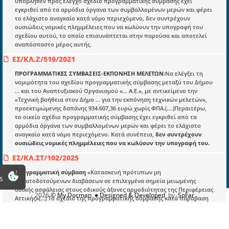
υποβληθέν προς έλεγχο σχέδιο προγραμματικής σύμβασης έχει
Υπουργικές αποφάσεις
εγκριθεί από τα αρμόδια όργανα των συμβαλλομένων μερών και φέρει
το ελάχιστο αναγκαίο κατά νόμο περιεχόμενο, δεν συντρέχουν
Νομολογία και Γνωμοδοτήσεις ΝΣΚ
ουσιώδεις νομικές πλημμέλειες που να κωλύουν την υπογραφή του
σχεδίου αυτού, το οποίο επισυνάπτεται στην παρούσα και αποτελεί
αναπόσπαστο μέρος αυτής.
Πληροφορίες
ΕΣ/ΚΛ.Ζ/519/2021
Είσοδος
ΠΡΟΓΡΑΜΜΑΤΙΚΕΣ ΣΥΜΒΑΣΕΙΣ-ΕΚΠΟΝΗΣΗ ΜΕΛΕΤΩΝ:
Να ελέγξει τη
νομιμότητα του σχεδίου προγραμματικής σύμβασης μεταξύ του Δήμου
Εγγραφή
… και του Αναπτυξιακού Οργανισμού «… Α.Ε.», με αντικείμενο την
«Τεχνική βοήθεια στον Δήμο … για την εκπόνηση τεχνικών μελετών»,
Οδηγίες Εγγραφής
προεκτιμώμενης δαπάνης 934.607,36 ευρώ χωρίς ΦΠΑ.(....)Περαιτέρω,
το οικείο σχέδιο προγραμματικής σύμβασης έχει εγκριθεί από τα
Βοηθός Αναζήτησης
αρμόδια όργανα των συμβαλλομένων μερών και φέρει το ελάχιστο
αναγκαίο κατά νόμο περιεχόμενο. Κατά συνέπεια,
δεν συντρέχουν
Οροι χρησης ιστοτοπου
ουσιώδεις νομικές πλημμέλειες που να κωλύουν την υπογραφή του.
ΕΣ/ΚΛ.ΣΤ/102/2025
Προγραμματική σύμβαση
«Κατασκευή πρότυπων μη
s
σηματοδοτούμενων διαβάσεων σε επιλεγμένα σημεία μειωμένης
οδικής ασφάλειας στους οδικούς άξονες αρμοδιότητας της Περιφέρειας
2026
© My Docman
● Designed & Developed
by
SoFar
Αττικής»(...) To σχέδιο της προγραμματικής σύμβασης κατά παράβαση
της παρ. 1 και 2α του άρθρου 100 του ν. 3852/2010, έπεται της
υπογραφής της από 21.10.2024 σύμβασης προμήθειας μεταξύ της
Περιφέρειας Αττικής και της αναδόχου ένωσης εταιρειών «….EΠΕ – …