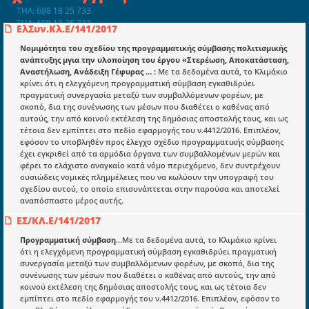
ΤΗΛ: 698 18 25 733
ΤΗΛ: 698 18 25 732
ΕλΣυν.Κλ.Ε/141/2017
mydocmangr@gmail.com
Docman.gr
Νομιμότητα του σχεδίου της προγραμματικής σύμβασης πολιτισμικής
ανάπτυξης μγια την υλοποίηση του έργου «Στερέωση, Αποκατάσταση,
Αναστήλωση, Ανάδειξη Γέφυρας … :
Με τα δεδομένα αυτά, το Κλιμάκιο
κρίνει ότι η ελεγχόμενη προγραμματική σύμβαση εγκαθιδρύει
Ποιοί είμαστε;
πραγματική συνεργασία μεταξύ των συμβαλλόμενων φορέων, με
σκοπό, δια της συνένωσης των μέσων που διαθέτει ο καθένας από
Μια πολυετής εθελοντική προσπάθεια που
αυτούς, την από κοινού εκτέλεση της δημόσιας αποστολής τους, και ως
μετατράπηκε σε επιχειρηματική οντότητα και φιλοδοξεί να συμβάλλει
τέτοια δεν εμπίπτει στο πεδίο εφαρμογής του ν.4412/2016. Επιπλέον,
στην διάδοση της γνώσης.
εφόσον το υποβληθέν προς έλεγχο σχέδιο προγραμματικής σύμβασης
έχει εγκριθεί από τα αρμόδια όργανα των συμβαλλομένων μερών και
φέρει το ελάχιστο αναγκαίο κατά νόμο περιεχόμενο, δεν συντρέχουν
ουσιώδεις νομικές πλημμέλειες που να κωλύουν την υπογραφή του
σχεδίου αυτού, το οποίο επισυνάπτεται στην παρούσα και αποτελεί
αναπόσπαστο μέρος αυτής.
Ενότητες
ΕΣ/ΚΛ.Ε/141/2017
Επικαιρότητα
Προγραμματική σύμβαση
...Με τα δεδομένα αυτά, το Κλιμάκιο κρίνει
ότι η ελεγχόμενη προγραμματική σύμβαση εγκαθιδρύει πραγματική
E-book
συνεργασία μεταξύ των συμβαλλόμενων φορέων, με σκοπό, δια της
συνένωσης των μέσων που διαθέτει ο καθένας από αυτούς, την από
Οδηγοί εκκαθάρισης
κοινού εκτέλεση της δημόσιας αποστολής τους, και ως τέτοια δεν
Νόμοι και προεδρικά διατάγματα
εμπίπτει στο πεδίο εφαρμογής του ν.4412/2016. Επιπλέον, εφόσον το