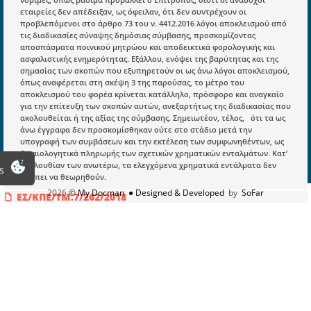
Πληροφορίες
εταιρείες δεν απέδειξαν, ως όφειλαν, ότι δεν συντρέχουν οι
Είσοδος
προβλεπόμενοι στο άρθρο 73 του ν. 4412.2016 λόγοι αποκλεισμού από
τις διαδικασίες σύναψης δημόσιας σύμβασης, προσκομίζοντας
Εγγραφή
αποσπάσματα ποινικού μητρώου και αποδεικτικά φορολογικής και
ασφαλιστικής ενημερότητας. Εξάλλου, ενόψει της βαρύτητας και της
Οδηγίες Εγγραφής
σημασίας των σκοπών που εξυπηρετούν οι ως άνω λόγοι αποκλεισμού,
όπως αναφέρεται στη σκέψη 3 της παρούσας, το μέτρο του
Βοηθός Αναζήτησης
αποκλεισμού του φορέα κρίνεται κατάλληλο, πρόσφορο και αναγκαίο
για την επίτευξη των σκοπών αυτών, ανεξαρτήτως της διαδικασίας που
Οροι χρησης ιστοτοπου
ακολουθείται ή της αξίας της σύμβασης. Σημειωτέον, τέλος, ότι τα ως
άνω έγγραφα δεν προσκομίσθηκαν ούτε στο στάδιο μετά την
υπογραφή των συμβάσεων και την εκτέλεση των συμφωνηθέντων, ως
δικαιολογητικά πληρωμής των σχετικών χρηματικών ενταλμάτων. Κατ’
ακολουθίαν των ανωτέρω, τα ελεγχόμενα χρηματικά εντάλματα δεν
s
πρέπει να θεωρηθούν.
2026
© My Docman
● Designed & Developed
by
SoFar
ΕΣ/ΚΠΕ/ΤΜ.7/262/2018
Εκτέλεση εργασιών αποκατάστασης πεζοδρομίων:
Με τα δεδομένα
αυτά, η επίμαχη δαπάνη δεν είναι νόμιμη, διότι ο ανάδοχος δεν είχε
προσκομίσει απόσπασμα ποινικού μητρώου και πιστοποιητικά
φορολογικής και ασφαλιστικής ενημερότητας κατά το χρόνο έκδοσης
της απόφασης περί απευθείας ανάθεσης σε αυτόν της παροχής των
επίμαχων υπηρεσιών. Όμως, τα αρμόδια όργανα του ΔΛΤ …. δεν
ενήργησαν με πρόθεση καταστρατήγησης των κείμενων διατάξεων,
αλλά πεπλανημένως, πλην συγγνωστώς, υπέλαβαν ότι αρκούσε η
μεταγενέστερη προσκομιδή των εν λόγω αποδεικτικών μέσων (ΚΠΕΔ