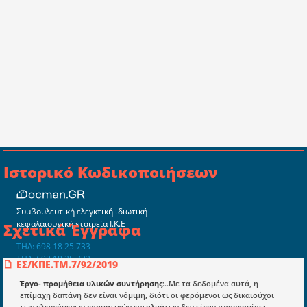
Ιστορικό Κωδικοποιήσεων
Συμβουλευτική ελεγκτική ιδιωτική
κεφαλαιουχική εταιρεία Ι.Κ.Ε
Σχετικά Έγγραφα
ΤΗΛ: 698 18 25 733
ΤΗΛ: 698 18 25 732
ΕΣ/ΚΠΕ.ΤΜ.7/92/2019
mydocmangr@gmail.com
Docman.gr
Έργο- προμήθεια υλικών συντήρησης
:..Με τα δεδομένα αυτά, η
επίμαχη δαπάνη δεν είναι νόμιμη, διότι οι φερόμενοι ως δικαιούχοι
των ελεγχόμενων χρηματικών ενταλμάτων δεν είχαν προσκομίσει