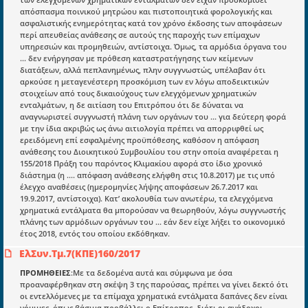
απόσπασμα ποινικού μητρώου και πιστοποιητικά φορολογικής και
Ποιοί είμαστε;
ασφαλιστικής ενημερότητας κατά τον χρόνο έκδοσης των αποφάσεων
περί απευθείας ανάθεσης σε αυτούς της παροχής των επίμαχων
Μια πολυετής εθελοντική προσπάθεια που
υπηρεσιών και προμηθειών, αντίστοιχα. Όμως, τα αρμόδια όργανα του
μετατράπηκε σε επιχειρηματική οντότητα και φιλοδοξεί να συμβάλλει
... δεν ενήργησαν με πρόθεση καταστρατήγησης των κείμενων
στην διάδοση της γνώσης.
διατάξεων, αλλά πεπλανημένως, πλην συγγνωστώς, υπέλαβαν ότι
αρκούσε η μεταγενέστερη προσκόμιση των εν λόγω αποδεικτικών
στοιχείων από τους δικαιούχους των ελεγχόμενων χρηματικών
ενταλμάτων, η δε αιτίαση του Επιτρόπου ότι δε δύναται να
αναγνωριστεί συγγνωστή πλάνη των οργάνων του ... για δεύτερη φορά
με την ίδια ακριβώς ως άνω αιτιολογία πρέπει να απορριφθεί ως
Ενότητες
ερειδόμενη επί εσφαλμένης προϋπόθεσης, καθόσον η απόφαση
ανάθεσης του Διοικητικού Συμβουλίου του στην οποία αναφέρεται η
Επικαιρότητα
155/2018 Πράξη του παρόντος Κλιμακίου αφορά στο ίδιο χρονικό
διάστημα (η .... απόφαση ανάθεσης ελήφθη στις 10.8.2017) με τις υπό
E-book
έλεγχο αναθέσεις (ημερομηνίες λήψης αποφάσεων 26.7.2017 και
19.9.2017, αντίστοιχα). Κατ’ ακολουθία των ανωτέρω, τα ελεγχόμενα
Οδηγοί εκκαθάρισης
χρηματικά εντάλματα θα μπορούσαν να θεωρηθούν, λόγω συγγνωστής
πλάνης των αρμόδιων οργάνων του ... εάν δεν είχε λήξει το οικονομικό
Νόμοι και προεδρικά διατάγματα
έτος 2018, εντός του οποίου εκδόθηκαν.
Υπουργικές αποφάσεις
ΕλΣυν.Τμ.7(ΚΠΕ)160/2017
Νομολογία και Γνωμοδοτήσεις ΝΣΚ
ΠΡΟΜΗΘΕΙΕΣ
:Με τα δεδομένα αυτά και σύμφωνα με όσα
προαναφέρθηκαν στη σκέψη 3 της παρούσας, πρέπει να γίνει δεκτό ότι
οι εντελλόμενες με τα επίμαχα χρηματικά εντάλματα δαπάνες δεν είναι
νόμιμες, όπως βάσιμα προβάλλει ο Επίτροπος, διότι οι ανάδοχοι