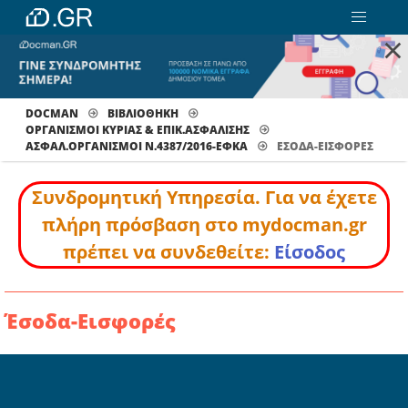
×
DOCMAN
ΒΙΒΛΙΟΘΗΚΗ
ΟΡΓΑΝΙΣΜΟΙ ΚΥΡΙΑΣ & ΕΠΙΚ.ΑΣΦΑΛΙΣΗΣ
ΑΣΦΑΛ.ΟΡΓΑΝΙΣΜΟΙ Ν.4387/2016-ΕΦΚΑ
ΈΣΟΔΑ-ΕΙΣΦΟΡΈΣ
Συνδρομητική Υπηρεσία. Για να έχετε
πλήρη πρόσβαση στο mydocman.gr
πρέπει να συνδεθείτε:
Είσοδος
Έσοδα-Εισφορές