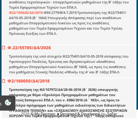
Υπουργικές αποφάσεις
αναθέσεις τεχνολογικών - επαγγελματικών μαθημάτων της Β' τάξης του
Τομέα Εφαρμοσμένων Τεχνών των ΕΠΑ.Λ.
Νομολογία και Γνωμοδοτήσεις ΝΣΚ
Φ22/105626/Δ4/2019
-ΦΕΚ:2779/Β/4.7.2019:Τροποποίηση της Φ22/75401/
Δ4/10-05-2018 (Β΄ 1664) Υπουργικής Απόφασης περί των αναθέσεων
μαθημάτων Επαγγελματικού Λυκείου ως προς τις αναθέσεις
μαθημάτων του Τομέα Εφαρμοσμένων Τεχνών και του Τομέα Υγείας-
Πληροφορίες
Πρόνοιας-Ευεξίας των ΕΠΑ.Λ.
Είσοδος
Φ.22/55785/Δ4/2026
Εγγραφή
Τροποποίηση της υπό στοιχεία Φ22/75401/Δ4/10-05-2018 απόφασης του
Οδηγίες Εγγραφής
Υφυπουργού Παιδείας, Έρευνας και Θρησκευμάτων «Αναθέσεις
μαθημάτων Επαγγελματικού Λυκείου» (Β’ 1664), ως προς τις αναθέσεις
Βοηθός Αναζήτησης
του μαθήματος Γενικής Παιδείας «Ηθική» της Α' και Β' τάξης ΕΠΑ.Λ.
Οροι χρησης ιστοτοπου
Φ2/160050/Δ4/2018
Τροποποίηση της Φ2/107972/Δ4/28-06-2018 (Β΄ 2636) υπουργικής
απόφασης με θέμα «Ωρολόγιο Προγραμμάτων μαθημάτων του
τριετούς Εσπερινού ΕΠΑ.Λ. του ν. 4386/2016 (Α΄ 183)», ως προς το
s
ωρολόγιο πρόγραμμα των μαθημάτων ειδικότητας των Ειδικοτήτων
«ΓΡΑΦΙΚΩΝ ΤΕΧΝΩΝ» και «ΣΧΕΔΙΑΣΜΟΥ-ΔΙΑΚΟΣΜΗΣΗΣ ΕΣΩΤΕΡΙΚΩΝ
2026
© My Docman
● Designed & Developed
by
SoFar
ΧΩΡΩΝ» του Τομέα Εφαρμοσμένων Τεχνών της Γ΄ τάξης Εσπερινού
ΕΠΑ.Λ.
Δ.ΣΦ-ΦΕΚ4815/Β/30.10.2018
Φ6/183420/Δ4/2019