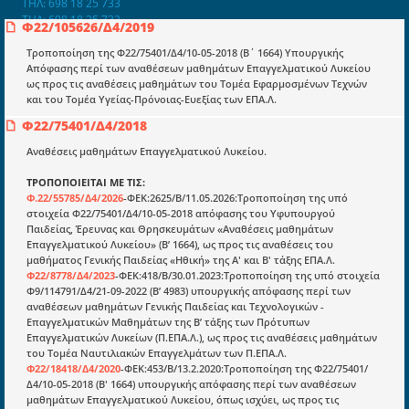
ΤΗΛ: 698 18 25 733
ΤΗΛ: 698 18 25 732
Φ22/105626/Δ4/2019
mydocmangr@gmail.com
Docman.gr
Τροποποίηση της Φ22/75401/Δ4/10-05-2018 (Β΄ 1664) Υπουργικής
Απόφασης περί των αναθέσεων μαθημάτων Επαγγελματικού Λυκείου
ως προς τις αναθέσεις μαθημάτων του Τομέα Εφαρμοσμένων Τεχνών
και του Τομέα Υγείας-Πρόνοιας-Ευεξίας των ΕΠΑ.Λ.
Ποιοί είμαστε;
Φ22/75401/Δ4/2018
Μια πολυετής εθελοντική προσπάθεια που
μετατράπηκε σε επιχειρηματική οντότητα και φιλοδοξεί να συμβάλλει
Αναθέσεις μαθημάτων Επαγγελματικού Λυκείου.
στην διάδοση της γνώσης.
ΤΡΟΠΟΠΟΙΕΙΤΑΙ ΜΕ ΤΙΣ:
Φ.22/55785/Δ4/2026
-ΦΕΚ:2625/Β/11.05.2026:Τροποποίηση της υπό
στοιχεία Φ22/75401/Δ4/10-05-2018 απόφασης του Υφυπουργού
Παιδείας, Έρευνας και Θρησκευμάτων «Αναθέσεις μαθημάτων
Επαγγελματικού Λυκείου» (Β’ 1664), ως προς τις αναθέσεις του
μαθήματος Γενικής Παιδείας «Ηθική» της Α' και Β' τάξης ΕΠΑ.Λ.
Ενότητες
Φ22/8778/Δ4/2023
-ΦΕΚ:418/Β/30.01.2023:Τροποποίηση της υπό στοιχεία
Φ9/114791/Δ4/21-09-2022 (Β’ 4983) υπουργικής απόφασης περί των
Επικαιρότητα
αναθέσεων μαθημάτων Γενικής Παιδείας και Τεχνολογικών -
Επαγγελματικών Μαθημάτων της Β’ τάξης των Πρότυπων
E-book
Επαγγελματικών Λυκείων (Π.ΕΠΑ.Λ.), ως προς τις αναθέσεις μαθημάτων
του Τομέα Ναυτιλιακών Επαγγελμάτων των Π.ΕΠΑ.Λ.
Οδηγοί εκκαθάρισης
Φ22/18418/Δ4/2020
-ΦΕΚ:453/Β/13.2.2020:Τροποποίηση της Φ22/75401/
Νόμοι και προεδρικά διατάγματα
Δ4/10-05-2018 (Β' 1664) υπουργικής απόφασης περί των αναθέσεων
μαθημάτων Επαγγελματικού Λυκείου, όπως ισχύει, ως προς τις