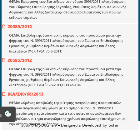
Νόμοι και προεδρικά διατάγματα
ΘΕΜΑ: Εφαρμογή των διατάξεων του νόμου 3996/2011 «Αναμόρφωση
του Σώματος Επιθεώρησης Εργασίας, Ρυθμίσεις Θεμάτων Κοινωνικής
Υπουργικές αποφάσεις
Ασφάλισης και Αλλες Διατάξεις» στους ασφαλισμένους των πρώην
ειδικών ταμείων
Νομολογία και Γνωμοδοτήσεις ΝΣΚ
20585/2012
ΘΕΜΑ: Επιβολή της διοικητικής κύρωσης του προστίμου μετά την
Πληροφορίες
ψήφιση του Ν. 3996/2011 «Αναμόρφωση του Σώματος Επιθεώρησης
Εργασίας, ρυθμίσεις θεμάτων Κοινωνικής Ασφάλισης και άλλες
Είσοδος
διατάξεις» (ΦΕΚ 170Α΄/5-8-2011)
Εγγραφή
20585/2012
ΘΕΜΑ: Επιβολή της διοικητικής κύρωσης του προστίμου μετά την
Οδηγίες Εγγραφής
ψήφιση του Ν. 3996/2011 «Αναμόρφωση του Σώματος Επιθεώρησης
Βοηθός Αναζήτησης
Εργασίας, ρυθμίσεις θεμάτων Κοινωνικής Ασφάλισης και άλλες
διατάξεις» (ΦΕΚ 170Α΄/5-8-2011)ΒΟΧ7Λ-ΤΒΚ
Οροι χρησης ιστοτοπου
ΙΚΑ/Σ40/66/2013
ΘΕΜΑ: «Χρόνος υποβολής της αίτησης αναγνώρισης πλασματικών
χρόνων ασφάλισης σύμφωνα με το άρθρο 40 του Ν. 3996/2011.
Αντιμετώπιση περιπτώσεων κατά τις οποίες οι ασφαλισμένοι δεν
s
υποβάλλουν αίτημα αναγνώρισης χρόνων ασφάλισης ταυτόχρονα με
την αίτηση συνταξιοδότησης.»
2026
© My Docman
● Designed & Developed
by
SoFar
ΙΚΑ/Σ40/97/2013