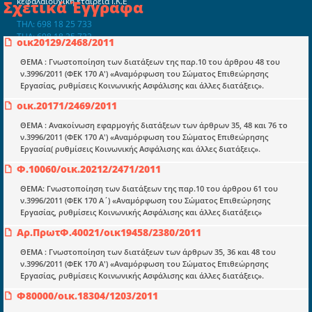
κεφαλαιουχική εταιρεία Ι.Κ.Ε
Σχετικά Έγγραφα
ΤΗΛ: 698 18 25 733
ΤΗΛ: 698 18 25 732
οικ20129/2468/2011
mydocmangr@gmail.com
Docman.gr
ΘΕΜΑ : Γνωστοποίηση των διατάξεων της παρ.10 του άρθρου 48 του
ν.3996/2011 (ΦΕΚ 170 Α') «Αναμόρφωση του Σώματος Επιθεώρησης
Εργασίας, ρυθμίσεις Κοινωνικής Ασφάλισης και άλλες διατάξεις».
Ποιοί είμαστε;
οικ.20171/2469/2011
Μια πολυετής εθελοντική προσπάθεια που
ΘΕΜΑ : Ανακοίνωση εφαρμογής διατάξεων των άρθρων 35, 48 και 76 το
μετατράπηκε σε επιχειρηματική οντότητα και φιλοδοξεί να συμβάλλει
ν.3996/2011 (ΦΕΚ 170 Α') «Αναμόρφωση του Σώματος Επιθεώρησης
στην διάδοση της γνώσης.
Εργασία( ρυθμίσεις Κοινωνικής Ασφάλισης και άλλες διατάξεις».
Φ.10060/οικ.20212/2471/2011
ΘΕΜΑ: Γνωστοποίηση των διατάξεων της παρ.10 του άρθρου 61 του
ν.3996/2011 (ΦΕΚ 170 Α΄) «Αναμόρφωση του Σώματος Επιθεώρησης
Εργασίας, ρυθμίσεις Κοινωνικής Ασφάλισης και άλλες διατάξεις»
Ενότητες
Αρ.ΠρωτΦ.40021/οικ19458/2380/2011
Επικαιρότητα
ΘΕΜΑ : Γνωστοποίηση των διατάξεων των άρθρων 35, 36 και 48 του
ν.3996/2011 (ΦΕΚ 170 Α') «Αναμόρφωση του Σώματος Επιθεώρησης
E-book
Εργασίας, ρυθμίσεις Κοινωνικής Ασφάλισης και άλλες διατάξεις».
Οδηγοί εκκαθάρισης
Φ80000/οικ.18304/1203/2011