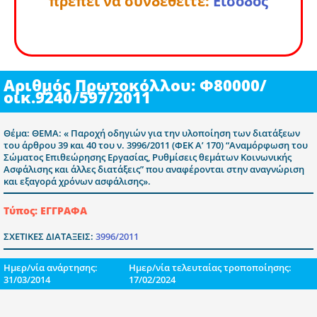
πρέπει να συνδεθείτε:
Είσοδος
Αριθμός Πρωτοκόλλου: Φ80000/
οικ.9240/597/2011
Θέμα: ΘΕΜΑ: « Παροχή οδηγιών για την υλοποίηση των διατάξεων
του άρθρου 39 και 40 του ν. 3996/2011 (ΦΕΚ Α’ 170) “Αναμόρφωση του
Σώματος Επιθεώρησης Εργασίας, Ρυθμίσεις θεμάτων Κοινωνικής
Ασφάλισης και άλλες διατάξεις” που αναφέρονται στην αναγνώριση
και εξαγορά χρόνων ασφάλισης».
Τύπος: ΕΓΓΡΑΦΑ
ΣΧΕΤΙΚΕΣ ΔΙΑΤΑΞΕΙΣ:
3996/2011
Ημερ/νία ανάρτησης:
Ημερ/νία τελευταίας τροποποίησης:
31/03/2014
17/02/2024