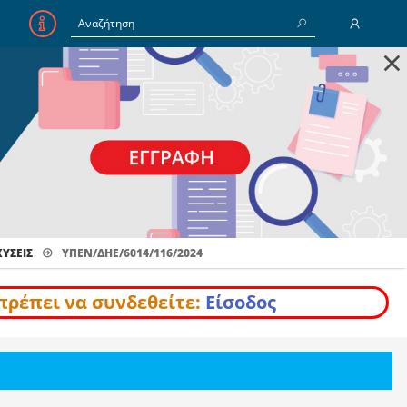
×
E-Mail
Κωδικός
Να με θυμάσαι
ΎΣΕΙΣ
ΥΠΕΝ/ΔΗΕ/6014/116/2024
Είσοδος
Ξέχασα τον Κωδικό
πρέπει να συνδεθείτε:
Είσοδος