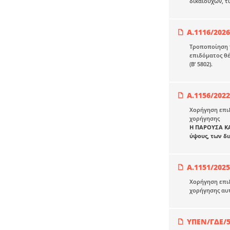
δικαιούχων, τ
Α.1116/2026
Τροποποίηση τ
επιδόματος θέ
(Β’ 5802).
Α.1156/2022
Χορήγηση επιδ
χορήγησης
Η ΠΑΡΟΥΣΑ Κ
ύψους, των δ
Α.1151/2025
Χορήγηση επιδ
χορήγησης αυ
ΥΠΕΝ/ΓΔΕ/5