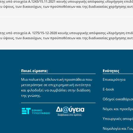
ης υπό στοιχεία Α.1243/15.11.2021 κοινής υπουργικής απόφασης «Χορήγηση επιδό
υ ύψους, των δικαιούχων, των προϋποθέσεων και της διαδικασίας χορήγησης αυτού
ης υπό στοιχεία Α. 1275/15-12-2020 κοινής υπουργικής απόφασης «Χορήγηση επιδ
υ ύψους, των δικαιούχων, των προϋποθέσεων και της διαδικασίας χορήγησης αυτού
Ποιοί είμαστε;
Ενότητες
Μια πολυετής εθελοντική προσπάθεια που
Επικαιρότητα
μετατράπηκε σε επιχειρηματική οντότητα
E-book
και φιλοδοξεί να συμβάλλει στην διάδοση
της γνώσης.
Οδηγοί εκκαθάρισ
Νόμοι και προεδρ
Υπουργικές αποφ
Νομολογία και Γν