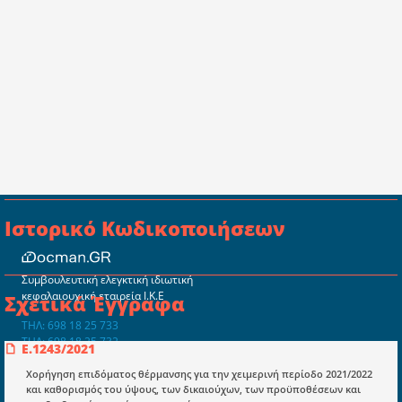
Ιστορικό Κωδικοποιήσεων
Συμβουλευτική ελεγκτική ιδιωτική
κεφαλαιουχική εταιρεία Ι.Κ.Ε
Σχετικά Έγγραφα
ΤΗΛ: 698 18 25 733
ΤΗΛ: 698 18 25 732
Ε.1243/2021
mydocmangr@gmail.com
Docman.gr
Χορήγηση επιδόματος θέρμανσης για την χειμερινή περίοδο 2021/2022
και καθορισμός του ύψους, των δικαιούχων, των προϋποθέσεων και