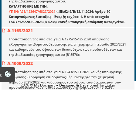
της διαδικασίας χορήγησης αυτού.
Πληροφορίες
ΚΑΤΑΡΓΗΘΗΚΕ ΜΕ ΤΗΝ:
Είσοδος
ΥΠΕΝ/ΓΔΕ/123647/6827/2024
-
ΦΕΚ:6249/Β/12.11.2024: Άρθρο 10
Καταργούμενες διατάξεις - Έναρξη ισχύος: 1. Η υπό στοιχεία
Εγγραφή
ΓΔΟΥ/125/20.10.2023 (Β’ 6238) κοινή υπουργική απόφαση καταργείται.
Α.1163/2021
Οδηγίες Εγγραφής
Τροποποίηση της υπό στοιχεία Α.1275/15-12- 2020 απόφασης
Βοηθός Αναζήτησης
«Χορήγηση επιδόματος θέρμανσης για τη χειμερινή περίοδο 2020/2021
και καθορισμός του ύψους, των δικαιούχων, των προϋποθέσεων και
Οροι χρησης ιστοτοπου
της διαδικασίας χορήγησης αυτού (Β’ 5576)».
Α.1009/2022
Τροποποίηση της υπό στοιχεία Α.1243/15.11.2021 κοινής υπουργικής
s
απόφασης «Χορήγηση επιδόματος θέρμανσης για την χειμερινή
περίοδο 2021/2022 και καθορισμός του ύψους, των δικαιούχων, των
2026
© My Docman
● Designed & Developed
by
SoFar
προϋποθέσεων και της διαδικασίας χορήγησης αυτού» (Β’ 5298).
Α.1018/2021
Τροποποίηση της υπό στοιχεία Α. 1275/15-12-2020 κοινής υπουργικής
απόφασης «Χορήγηση επιδόματος θέρμανσης για τη χειμερινή περίοδο
2020/2021 και καθορισμός του ύψους, των δικαιούχων, των
προϋποθέσεων και της διαδικασίας χορήγησης αυτού» (Β’ 5576), όπως
ισχύει.
Α.1179/2022