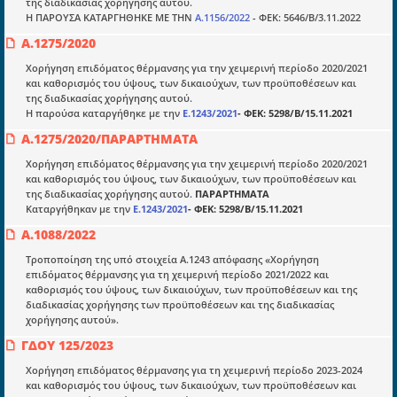
της διαδικασίας χορήγησης αυτού.
Η ΠΑΡΟΥΣΑ ΚΑΤΑΡΓΗΘΗΚΕ ΜΕ ΤΗΝ
Α.1156/2022
- ΦΕΚ: 5646/Β/3.11.2022
Ποιοί είμαστε;
Α.1275/2020
Μια πολυετής εθελοντική προσπάθεια που
μετατράπηκε σε επιχειρηματική οντότητα και φιλοδοξεί να συμβάλλει
Χορήγηση επιδόματος θέρμανσης για την χειμερινή περίοδο 2020/2021
στην διάδοση της γνώσης.
και καθορισμός του ύψους, των δικαιούχων, των προϋποθέσεων και
της διαδικασίας χορήγησης αυτού.
Η παρούσα καταργήθηκε με την
Ε.1243/2021
- ΦΕΚ: 5298/Β/15.11.2021
Α.1275/2020/ΠΑΡΑΡΤΗΜΑΤΑ
Χορήγηση επιδόματος θέρμανσης για την χειμερινή περίοδο 2020/2021
και καθορισμός του ύψους, των δικαιούχων, των προϋποθέσεων και
Ενότητες
της διαδικασίας χορήγησης αυτού.
ΠΑΡΑΡΤΗΜΑΤΑ
Επικαιρότητα
Καταργήθηκαν με την
Ε.1243/2021
- ΦΕΚ: 5298/Β/15.11.2021
Α.1088/2022
E-book
Τροποποίηση της υπό στοιχεία Α.1243 απόφασης «Χορήγηση
Οδηγοί εκκαθάρισης
επιδόματος θέρμανσης για τη χειμερινή περίοδο 2021/2022 και
καθορισμός του ύψους, των δικαιούχων, των προϋποθέσεων και της
Νόμοι και προεδρικά διατάγματα
διαδικασίας χορήγησης των προϋποθέσεων και της διαδικασίας
χορήγησης αυτού».
Υπουργικές αποφάσεις
ΓΔΟΥ 125/2023
Νομολογία και Γνωμοδοτήσεις ΝΣΚ
Χορήγηση επιδόματος θέρμανσης για τη χειμερινή περίοδο 2023-2024
και καθορισμός του ύψους, των δικαιούχων, των προϋποθέσεων και